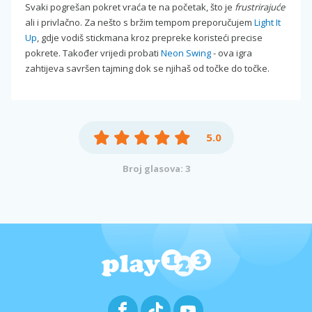
Svaki pogrešan pokret vraća te na početak, što je
frustrirajuće
ali i privlačno. Za nešto s bržim tempom preporučujem
Light It
Up
, gdje vodiš stickmana kroz prepreke koristeći precise
pokrete. Također vrijedi probati
Neon Swing
- ova igra
zahtijeva savršen tajming dok se njihaš od točke do točke.
5.0
Broj glasova: 3