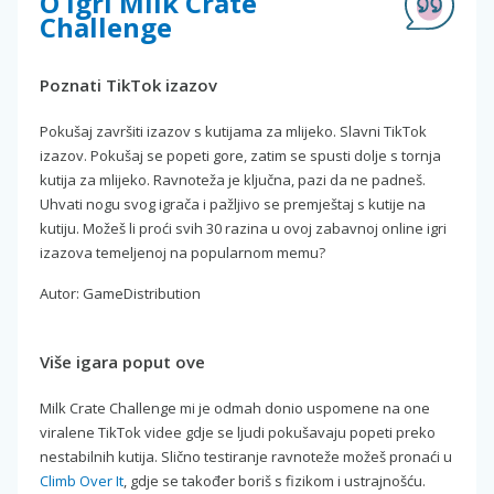
O igri Milk Crate
Challenge
Poznati TikTok izazov
Pokušaj završiti izazov s kutijama za mlijeko. Slavni TikTok
izazov. Pokušaj se popeti gore, zatim se spusti dolje s tornja
kutija za mlijeko. Ravnoteža je ključna, pazi da ne padneš.
Uhvati nogu svog igrača i pažljivo se premještaj s kutije na
kutiju. Možeš li proći svih 30 razina u ovoj zabavnoj online igri
izazova temeljenoj na popularnom memu?
Autor: GameDistribution
Više igara poput ove
Milk Crate Challenge mi je odmah donio uspomene na one
viralene TikTok videe gdje se ljudi pokušavaju popeti preko
nestabilnih kutija. Slično testiranje ravnoteže možeš pronaći u
Climb Over It
, gdje se također boriš s fizikom i ustrajnošću.