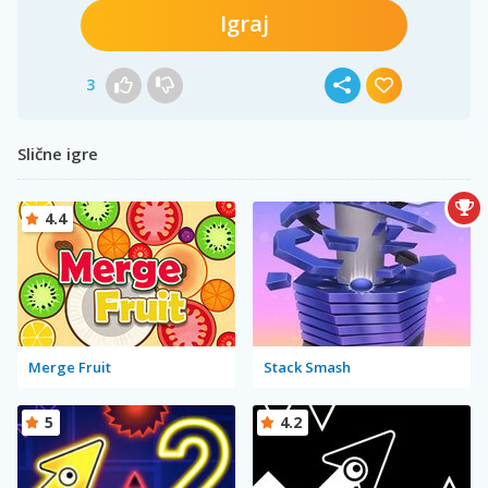
Igraj
3
Slične igre
4.4
Merge Fruit
Stack Smash
5
4.2