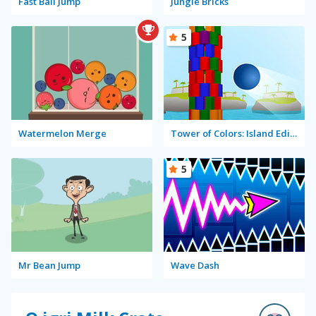
Fast Ball Jump
Jungle Bricks
5
Watermelon Merge
Tower of Colors: Island Edition
5
Mr Bean Jump
Wave Dash