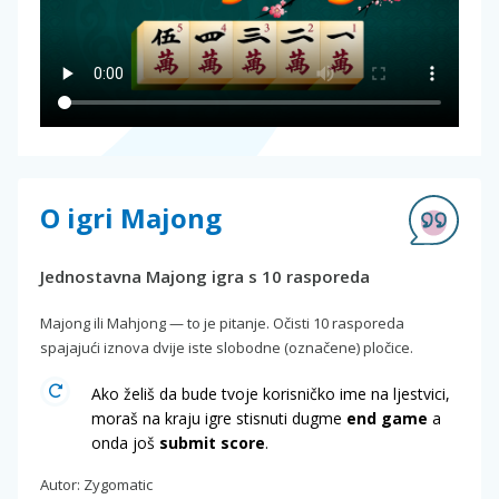
O igri Majong
Jednostavna Majong igra s 10 rasporeda
Majong ili Mahjong — to je pitanje. Očisti 10 rasporeda
spajajući iznova dvije iste slobodne (označene) pločice.
Ako želiš da bude tvoje korisničko ime na ljestvici,
moraš na kraju igre stisnuti dugme
end game
a
onda još
submit score
.
Autor: Zygomatic