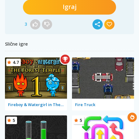
Igraj
3
Slične igre
4.7
Fireboy & Watergirl in The Forest Temple
Fire Truck
5
5