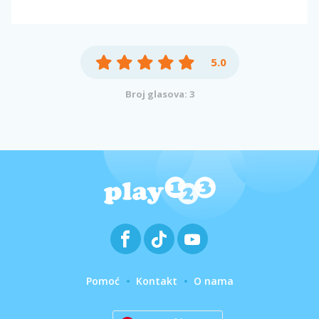
5.0
Broj glasova: 3
Pomoć
Kontakt
O nama