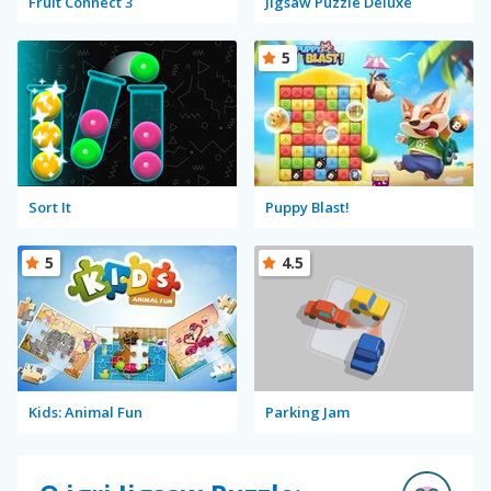
Fruit Connect 3
Jigsaw Puzzle Deluxe
5
Sort It
Puppy Blast!
5
4.5
Kids: Animal Fun
Parking Jam