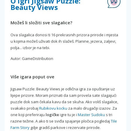
O igri Jigsaw Puzzle:
Beauty Views
Možeš li složiti sve slagalice?
Ova slagalica donosi ti 16 prekrasnih prizora prirode i mjesta
u kojima možeš uživati dok ih slažeš. Planine, jezera, zaljevi,
polja... izbor je na tebi.
Autor: GameDistribution
Više igara poput ove
Jigsaw Puzzle: Beauty Views je odlična igra za opuštanje uz
lijepe prizore. Moram priznati da sam provela sate slagajući
puzzle dok sam čekala kavu da se skuha. Ako voliš slagalice,
svakako probaj
Rubikovu kocku
za malo drugačiji izazov. Za
one koji preferiraju
logičke
igre tu je i
Master Sudoku
s tri
razine težine. A ako ti se sviđa spajanje pločica pogledaj
Tile
Farm Story
gdje gradiš parkove i rezervate prirode.