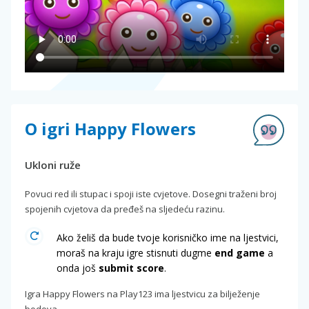
O igri Happy Flowers
Ukloni ruže
Povuci red ili stupac i spoji iste cvjetove. Dosegni traženi broj
spojenih cvjetova da pređeš na sljedeću razinu.
Ako želiš da bude tvoje korisničko ime na ljestvici,
moraš na kraju igre stisnuti dugme
end game
a
onda još
submit score
.
Igra Happy Flowers na Play123 ima ljestvicu za bilježenje
bodova.