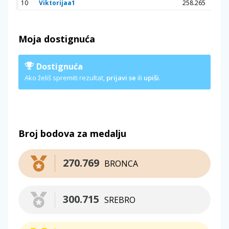
10
Viktorijaa1
258.265
Moja dostignuća
Dostignuća
Ako želiš spremiti rezultat,
prijavi se
ili
upiši
.
Broj bodova za medalju
270.769
BRONCA
300.715
SREBRO