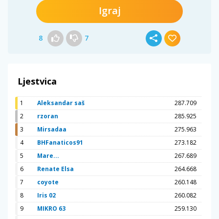
Igraj
8
7
Ljestvica
1
Aleksandar saš
287.709
2
rzoran
285.925
3
Mirsadaa
275.963
4
BHFanaticos91
273.182
5
Mare...
267.689
6
Renate Elsa
264.668
7
coyote
260.148
8
Iris 02
260.082
9
MIKRO 63
259.130