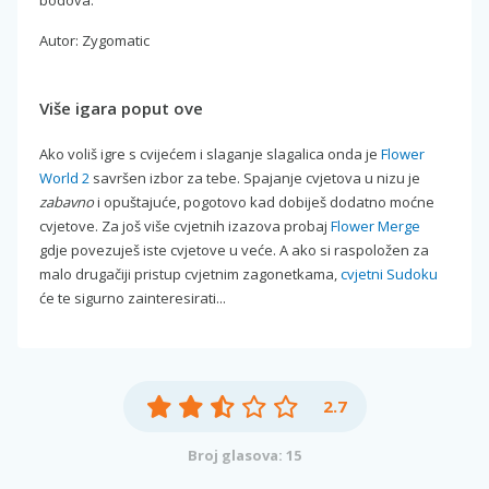
Autor: Zygomatic
Više igara poput ove
Ako voliš igre s cvijećem i slaganje slagalica onda je
Flower
World 2
savršen izbor za tebe. Spajanje cvjetova u nizu je
zabavno
i opuštajuće, pogotovo kad dobiješ dodatno moćne
cvjetove. Za još više cvjetnih izazova probaj
Flower Merge
gdje povezuješ iste cvjetove u veće. A ako si raspoložen za
malo drugačiji pristup cvjetnim zagonetkama,
cvjetni Sudoku
će te sigurno zainteresirati...
2.7
Broj glasova: 15