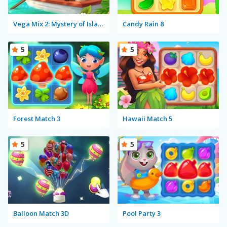
Vega Mix 2: Mystery of Island
Candy Rain 8
5
5
Forest Match 3
Hawaii Match 5
5
5
Balloon Match 3D
Pool Party 3