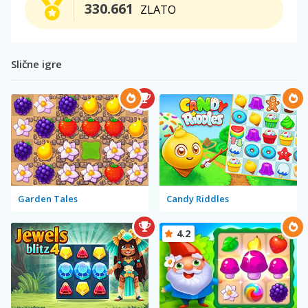
330.661
ZLATO
Slične igre
Garden Tales
Candy Riddles
4.2