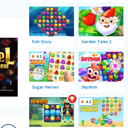
Fish Story
Garden Tales 2
4.2
Sugar Heroes
Skydom
4.2