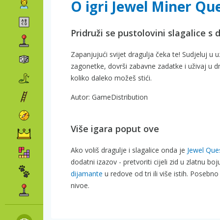
O igri Jewel Miner Qu
Pridruži se pustolovini slagalice s 
Zapanjujući svijet dragulja čeka te! Sudjeluj u
zagonetke, dovrši zabavne zadatke i uživaj u 
koliko daleko možeš stići.
Autor: GameDistribution
Više igara poput ove
Ako voliš dragulje i slagalice onda je
Jewel Que
dodatni izazov - pretvoriti cijeli zid u zlatnu 
dijamante
u redove od tri ili više istih. Posebn
nivoe.