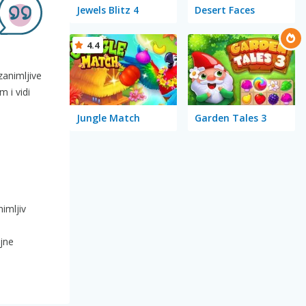
Jewels Blitz 4
Desert Faces
4.4
zanimljive
 i vidi
Jungle Match
Garden Tales 3
imljiv
jne