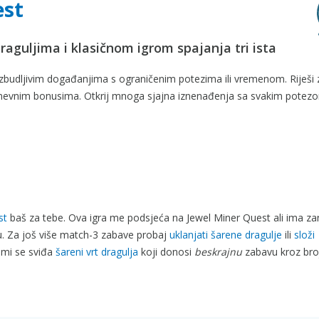
est
draguljima i klasičnom igrom spajanja tri ista
 uzbudljivim događanjima s ograničenim potezima ili vremenom. Riješi 
dnevnim bonusima. Otkrij mnoga sjajna iznenađenja sa svakim potezom
st
baš za tebe. Ova igra me podsjeća na Jewel Miner Quest ali ima zan
boju. Za još više match-3 zabave probaj
uklanjati šarene dragulje
ili
složi
o mi se sviđa
šareni vrt dragulja
koji donosi
beskrajnu
zabavu kroz bro