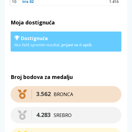
10
Iris 02
1.416
Moja dostignuća
Dostignuća
Ako želiš spremiti rezultat,
prijavi se
ili
upiši
.
Broj bodova za medalju
3.562
BRONCA
4.283
SREBRO