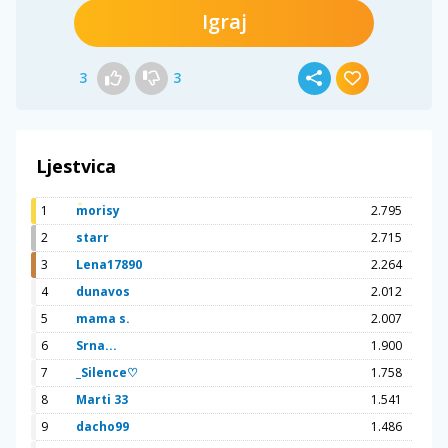
Igraj
3
3
Ljestvica
1
morisy
2.795
2
starr
2.715
3
Lena17890
2.264
4
dunavos
2.012
5
mama s.
2.007
6
Srna...
1.900
7
_Silence♡
1.758
8
Marti 33
1.541
9
dacho99
1.486