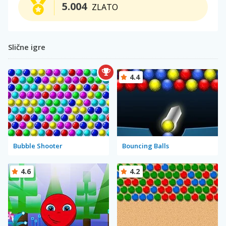
5.004
ZLATO
Slične igre
4.4
Bubble Shooter
Bouncing Balls
4.6
4.2