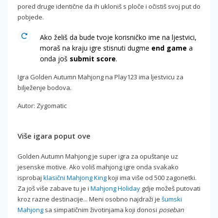
pored druge identične da ih ukloniš s ploče i očistiš svoj put do
pobjede.
Ako želiš da bude tvoje korisničko ime na ljestvici,
moraš na kraju igre stisnuti dugme
end game
a
onda još
submit score
.
Igra Golden Autumn Mahjong na Play123 ima ljestvicu za
bilježenje bodova.
Autor: Zygomatic
Više igara poput ove
Golden Autumn Mahjong je super igra za opuštanje uz
jesenske motive. Ako voliš mahjong igre onda svakako
isprobaj
klasični Mahjong King
koji ima više od 500 zagonetki.
Za još više zabave tu je i
Mahjong Holiday
gdje možeš putovati
kroz razne destinacije... Meni osobno najdraži je
šumski
Mahjong
sa simpatičnim životinjama koji donosi
poseban