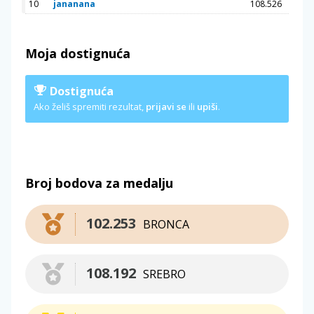
10
jananana
108.526
Moja dostignuća
Dostignuća
Ako želiš spremiti rezultat,
prijavi se
ili
upiši
.
Broj bodova za medalju
102.253
BRONCA
108.192
SREBRO