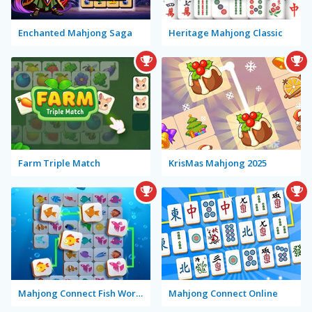
Enchanted Mahjong Saga
Heritage Mahjong Classic
Farm Triple Match
KrisMas Mahjong 2025
Mahjong Connect Fish World
Mahjong Connect Online