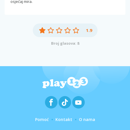
osjećaj mira.
1.9
Broj glasova: 8
Pomoć
Kontakt
O nama