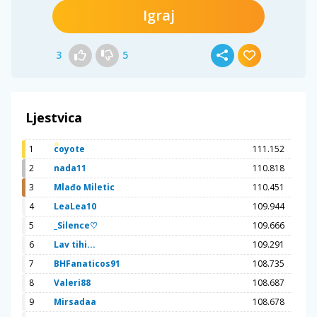
Igraj
3
5
Ljestvica
1
coyote
111.152
2
nada11
110.818
3
Mlađo Miletic
110.451
4
LeaLea10
109.944
5
_Silence♡
109.666
6
Lav tihi...
109.291
7
BHFanaticos91
108.735
8
Valeri88
108.687
9
Mirsadaa
108.678