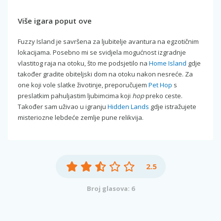
Više igara poput ove
Fuzzy Island je savršena za ljubitelje avantura na egzotičnim
lokacijama. Posebno mi se svidjela mogućnost izgradnje
vlastitog raja na otoku, što me podsjetilo na
Home Island
gdje
također gradite obiteljski dom na otoku nakon nesreće. Za
one koji vole slatke životinje, preporučujem
Pet Hop
s
preslatkim pahuljastim ljubimcima koji
hop
preko ceste.
Također sam uživao u igranju
Hidden Lands
gdje istražujete
misteriozne lebdeće zemlje pune relikvija.
2.5
Broj glasova: 6