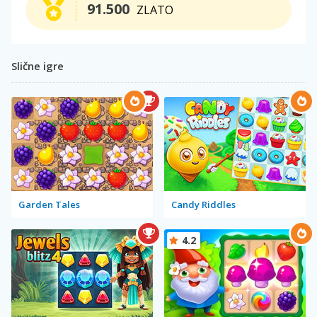
91.500
ZLATO
Slične igre
Garden Tales
Candy Riddles
4.2