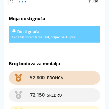
10
starr
21.430
Moja dostignuća
Dostignuća
Ako želiš spremiti rezultat,
prijavi se
ili
upiši
.
Broj bodova za medalju
52.800
BRONCA
72.150
SREBRO