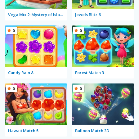
Vega Mix 2: Mystery of Island
Jewels Blitz 6
5
5
Candy Rain 8
Forest Match 3
5
5
Hawaii Match 5
Balloon Match 3D