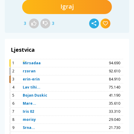
Igraj
3
3
Ljestvica
1
Mirsadaa
94.690
2
rzoran
92.610
3
erin-erin
84.910
4
Lav tihi...
75.140
5
Bojan Duskic
41.190
6
Mare...
35.610
7
Iris 02
33.310
8
morisy
29.040
9
Srna...
21.730