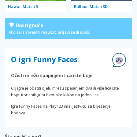
Hawaii Match 5
Balloon Match 3D
Dostignuća
Ako želiš spremiti rezultat,
prijavi se
ili
upiši
.
O igri Funny Faces
Očisti mrežu spajanjem lica iste boje
Cilj igre je očistiti cijelu mrežu spajanjem dva ili više lica iste
boje. Korisnik gubi život ako klikne na jedno lice.
Igra Funny Faces na Play123 ima ljestvicu za bilježenje
bodova.
Što misliš o igri?