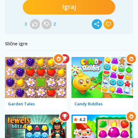
Igraj
3
2
Slične igre
Garden Tales
Candy Riddles
4.2