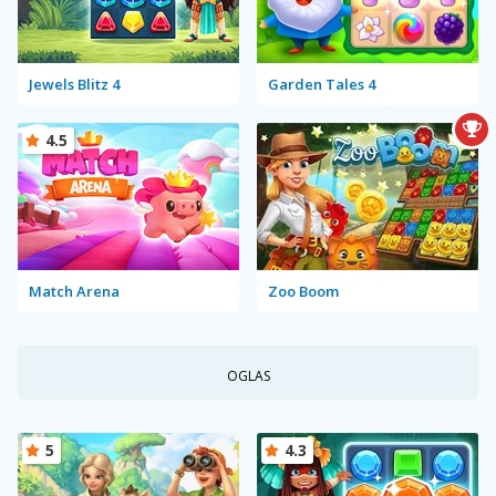
Jewels Blitz 4
Garden Tales 4
4.5
Match Arena
Zoo Boom
OGLAS
5
4.3