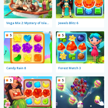
Vega Mix 2: Mystery of Island
Jewels Blitz 6
5
5
Candy Rain 8
Forest Match 3
5
5