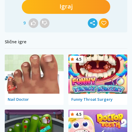
Igraj
9
Slične igre
4.5
Nail Doctor
Funny Throat Surgery
4.5