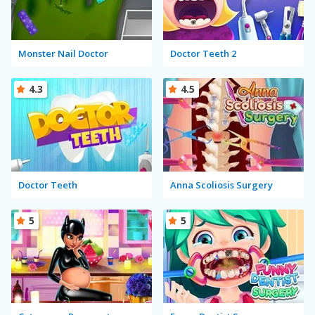
Monster Nail Doctor
Doctor Teeth 2
4.3
4.5
Doctor Teeth
Anna Scoliosis Surgery
5
5