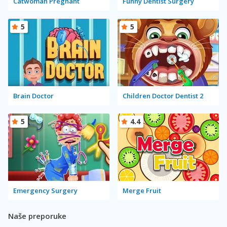
Catwoman Pregnant
Funny Dentist Surgery
5
5
Brain Doctor
Children Doctor Dentist 2
5
4.4
Emergency Surgery
Merge Fruit
Naše preporuke