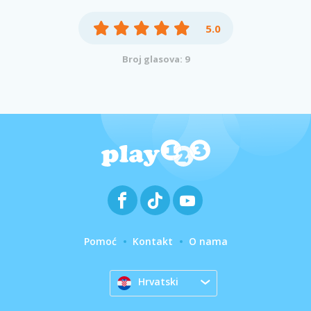
5.0
Broj glasova: 9
Pomoć
Kontakt
O nama
Hrvatski