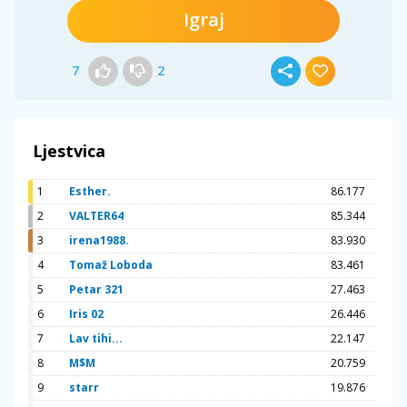
Igraj
7
2
Ljestvica
1
Esther.
86.177
2
VALTER64
85.344
3
irena1988.
83.930
4
Tomaž Loboda
83.461
5
Petar 321
27.463
6
Iris 02
26.446
7
Lav tihi...
22.147
8
M$M
20.759
9
starr
19.876