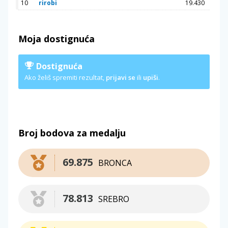
10
rirobi
19.430
Moja dostignuća
Dostignuća
Ako želiš spremiti rezultat,
prijavi se
ili
upiši
.
Broj bodova za medalju
69.875
BRONCA
78.813
SREBRO