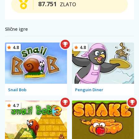
87.751
ZLATO
Slične igre
4.8
4.8
Snail Bob
Penguin Diner
4.7