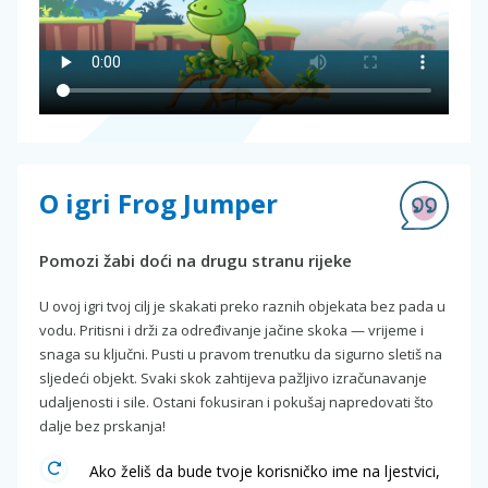
O igri Frog Jumper
Pomozi žabi doći na drugu stranu rijeke
U ovoj igri tvoj cilj je skakati preko raznih objekata bez pada u
vodu. Pritisni i drži za određivanje jačine skoka — vrijeme i
snaga su ključni. Pusti u pravom trenutku da sigurno sletiš na
sljedeći objekt. Svaki skok zahtijeva pažljivo izračunavanje
udaljenosti i sile. Ostani fokusiran i pokušaj napredovati što
dalje bez prskanja!
Ako želiš da bude tvoje korisničko ime na ljestvici,