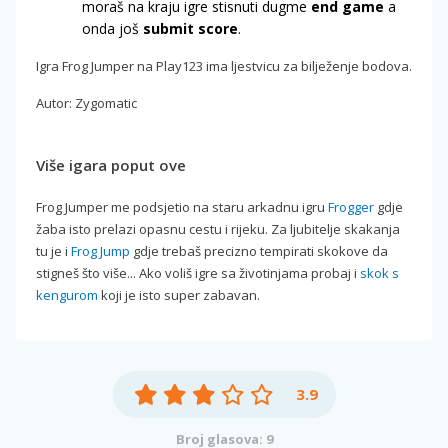
moraš na kraju igre stisnuti dugme
end game
a
onda još
submit score
.
Igra Frog Jumper na Play123 ima ljestvicu za bilježenje bodova.
Autor: Zygomatic
Više igara poput ove
Frog Jumper me podsjetio na staru arkadnu igru
Frogger
gdje
žaba isto prelazi opasnu cestu i rijeku. Za ljubitelje skakanja
tu je i
Frog Jump
gdje trebaš precizno tempirati skokove da
stigneš što više... Ako voliš igre sa životinjama probaj i
skok s
kengurom
koji je isto super zabavan.
3.9
Broj glasova: 9