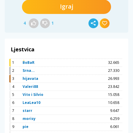
Igraj
4
1
Ljestvica
1
BoBaR
32.665
2
Srna...
27.330
3
hijavata
26.993
4
Valeri88
23.842
5
Vito i Silvio
15.058
6
LeaLea10
10.658
7
starr
9.647
8
morisy
6.259
9
pie
6.061