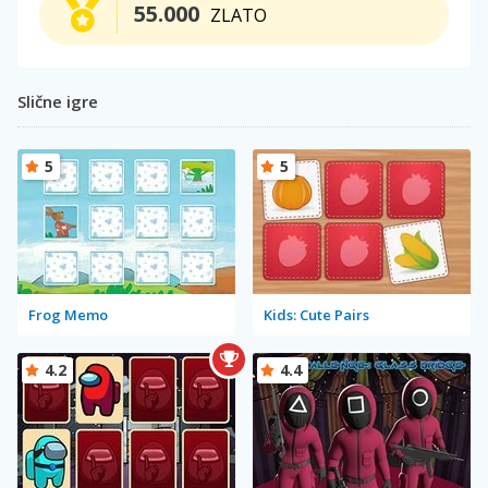
55.000
ZLATO
Slične igre
5
5
Frog Memo
Kids: Cute Pairs
4.2
4.4