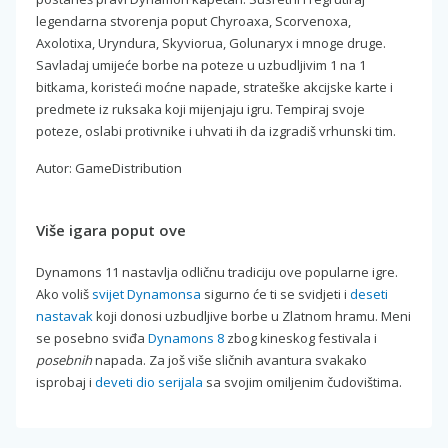
legendarna stvorenja poput Chyroaxa, Scorvenoxa,
Axolotixa, Uryndura, Skyviorua, Golunaryx i mnoge druge.
Savladaj umijeće borbe na poteze u uzbudljivim 1 na 1
bitkama, koristeći moćne napade, strateške akcijske karte i
predmete iz ruksaka koji mijenjaju igru. Tempiraj svoje
poteze, oslabi protivnike i uhvati ih da izgradiš vrhunski tim.
Autor: GameDistribution
Više igara poput ove
Dynamons 11 nastavlja odličnu tradiciju ove popularne igre.
Ako voliš
svijet Dynamonsa
sigurno će ti se svidjeti i
deseti
nastavak
koji donosi uzbudljive borbe u Zlatnom hramu. Meni
se posebno sviđa
Dynamons 8
zbog kineskog festivala i
posebnih
napada. Za još više sličnih avantura svakako
isprobaj i
deveti dio serijala
sa svojim omiljenim čudovištima.