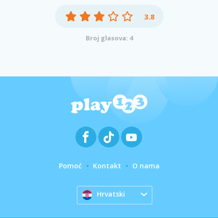
3.8
Broj glasova: 4
Pomoć
Kontakt
O nama
Hrvatski