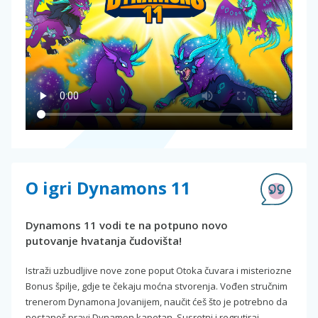
O igri Dynamons 11
Dynamons 11 vodi te na potpuno novo
putovanje hvatanja čudovišta!
Istraži uzbudljive nove zone poput Otoka čuvara i misteriozne
Bonus špilje, gdje te čekaju moćna stvorenja. Vođen stručnim
trenerom Dynamona Jovanijem, naučit ćeš što je potrebno da
postaneš pravi Dynamon kapetan. Susretni i regrutiraj