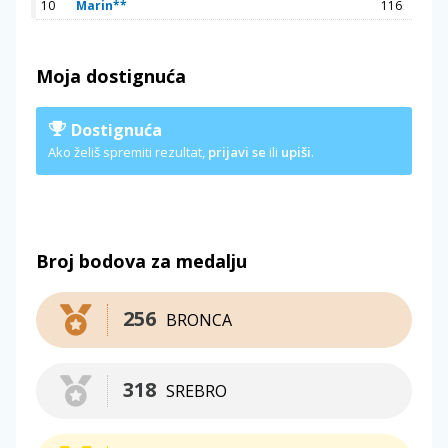
10
Marin**
116
Moja dostignuća
Dostignuća
Ako želiš spremiti rezultat,
prijavi se
ili
upiši
.
Broj bodova za medalju
256
BRONCA
318
SREBRO