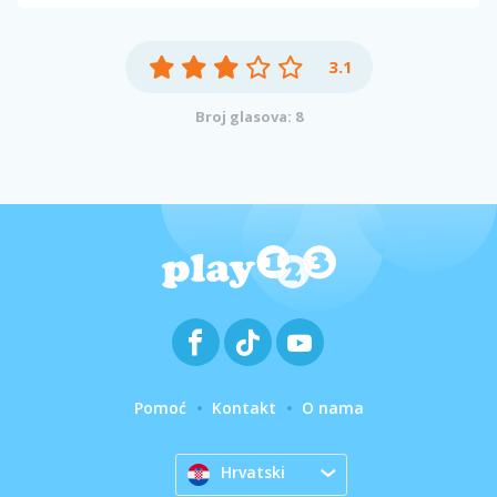
3.1
Broj glasova: 8
Pomoć
Kontakt
O nama
Hrvatski