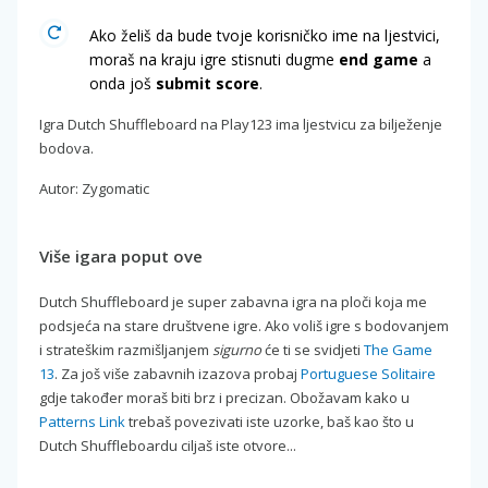
Ako želiš da bude tvoje korisničko ime na ljestvici,
moraš na kraju igre stisnuti dugme
end game
a
onda još
submit score
.
Igra Dutch Shuffleboard na Play123 ima ljestvicu za bilježenje
bodova.
Autor: Zygomatic
Više igara poput ove
Dutch Shuffleboard je super zabavna igra na ploči koja me
podsjeća na stare društvene igre. Ako voliš igre s bodovanjem
i strateškim razmišljanjem
sigurno
će ti se svidjeti
The Game
13
. Za još više zabavnih izazova probaj
Portuguese Solitaire
gdje također moraš biti brz i precizan. Obožavam kako u
Patterns Link
trebaš povezivati iste uzorke, baš kao što u
Dutch Shuffleboardu ciljaš iste otvore...