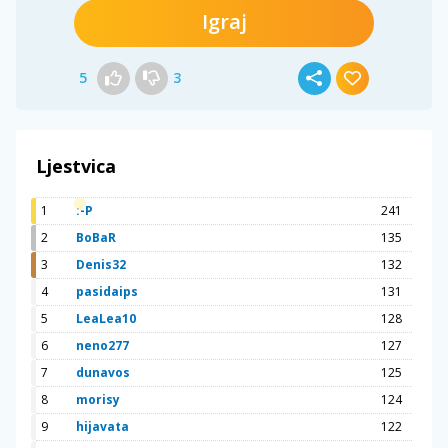
Igraj
5
3
Ljestvica
1
:-P
241
2
BoBaR
135
3
Denis32
132
4
pasidaips
131
5
LeaLea10
128
6
neno277
127
7
dunavos
125
8
morisy
124
9
hijavata
122