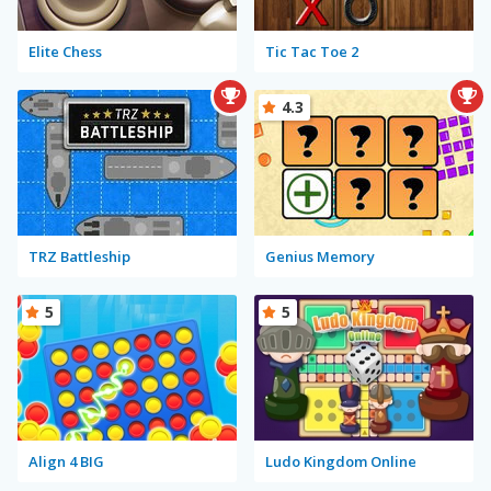
Elite Chess
Tic Tac Toe 2
4.3
TRZ Battleship
Genius Memory
5
5
Align 4 BIG
Ludo Kingdom Online