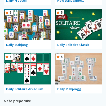
Daily Freecell
New Daily Sudoku
5
5
Daily Mahjong
Daily Solitaire Classic
5
5
Daily Solitaire Arkadium
Daily Mahjongg
Naše preporuke