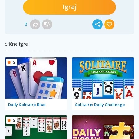
Igraj
2
Slične igre
5
Daily Solitaire Blue
Solitaire: Daily Challenge
5