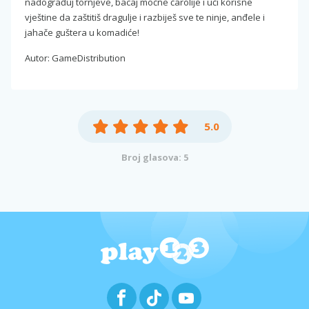
nadograđuj tornjeve, bacaj moćne čarolije i uči korisne
vještine da zaštitiš dragulje i razbiješ sve te ninje, anđele i
jahače guštera u komadiće!
Autor: GameDistribution
5.0
Broj glasova: 5