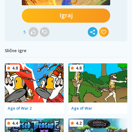
Igraj
5
Slične igre
4.8
4.8
Age of War 2
Age of War
4.4
4.2