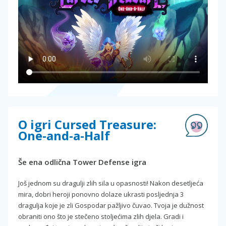
O igri Cursed Treasure:
One-and-a-Half
Še ena odlična Tower Defense igra
Još jednom su dragulji zlih sila u opasnosti! Nakon desetljeća
mira, dobri heroji ponovno dolaze ukrasti posljednja 3
dragulja koje je zli Gospodar pažljivo čuvao. Tvoja je dužnost
obraniti ono što je stečeno stoljećima zlih djela. Gradi i