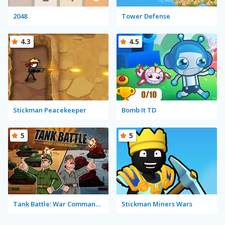
2048
Tower Defense
4.3
4.5
Stickman Peacekeeper
Bomb It TD
5
5
Tank Battle: War Commander
Stickman Miners Wars