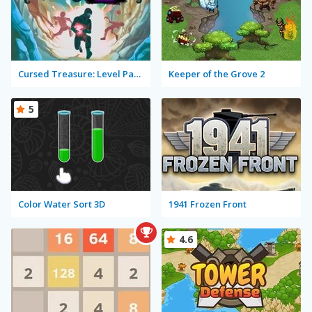
Cursed Treasure: Level Pack!
Keeper of the Grove 2
5
Color Water Sort 3D
1941 Frozen Front
4.6