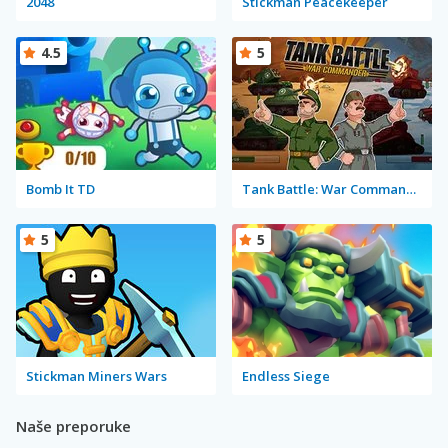
2048
Stickman Peacekeeper
4.5
5
Bomb It TD
Tank Battle: War Commander
5
5
Stickman Miners Wars
Endless Siege
Naše preporuke