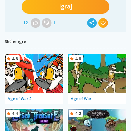
Igraj
12
1
Slične igre
4.8
4.8
Age of War 2
Age of War
4.4
4.2