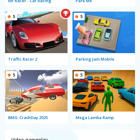
Mr Racer - Car Racing
Park Me
5
5
Traffic Racer 2
Parking Jam Mobile
5
5
BMG: CrashDay 2025
Mega Lamba Ramp
Video gameplay