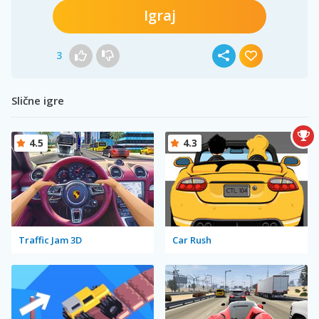
Igraj
3
Slične igre
4.5
4.3
Traffic Jam 3D
Car Rush