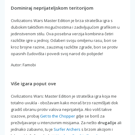
Dominiraj neprijateljskom teritorijom
Civilizations Wars Master Edition je brza strateška igra s
dubokim taktičkim mogućnostima i zadivljujućom grafikom u
jedinstvenom stilu. Ova posebna verzija kombinira četiri
različite igre u jednoj. Odaberi svoju omiljenu rasu, bori se
kroz brojne razine, zauzimaj različite zgrade, bori se protiv
opasnih čudovišta i povedi svoj narod do pobjede!
Autor: Famobi
Više igara poput ove
Civilizations Wars: Master Edition je strateška igra koja me
totalno uvukla - obožavam kako moraš brzo razmišljati dok
gradiš obranu protiv valova neprijatelja. Ako voliš takve
izazove, probaj
Get to the Chopper
gdje se boriš za
preživljavanje u intenzivnim misijama. Za nešto
drugačije
ali
jednako zabavno, tu je
Surfer Archers
s brzom akcijom i