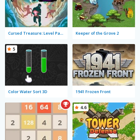
Cursed Treasure: Level Pack!
Keeper of the Grove 2
5
Color Water Sort 3D
1941 Frozen Front
4.6