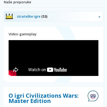
Naše preporuke
strateške igre
(53)
Video gameplay
O igri Civilizations Wars:
Master Edition