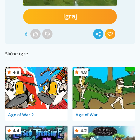
Igraj
6
Slične igre
4.8
4.8
Age of War 2
Age of War
4.4
4.2