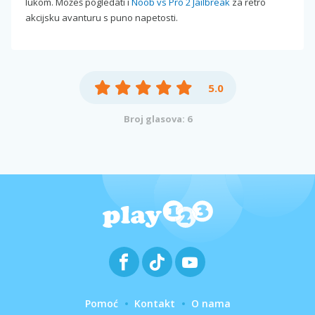
lukom. Možeš pogledati i
Noob vs Pro 2 Jailbreak
za retro
akcijsku avanturu s puno napetosti.
5.0
Broj glasova: 6
Pomoć
Kontakt
O nama