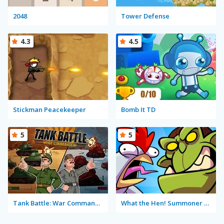
2048
Tower Defense
4.3
4.5
Stickman Peacekeeper
Bomb It TD
5
5
Tank Battle: War Commander
What the Hen! Summoner Spring