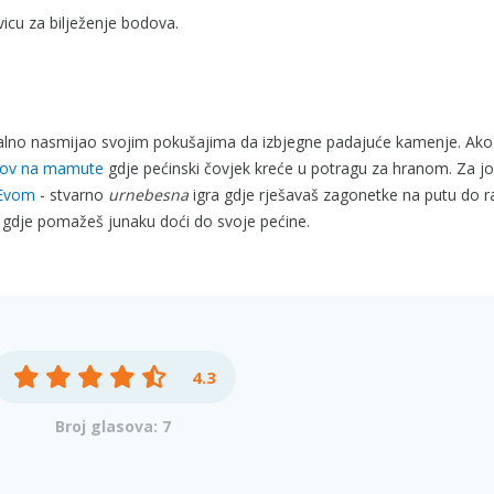
icu za bilježenje bodova.
lno nasmijao svojim pokušajima da izbjegne padajuće kamenje. Ako 
lov na mamute
gdje pećinski čovjek kreće u potragu za hranom. Za jo
 Evom
- stvarno
urnebesna
igra gdje rješavaš zagonetke na putu do ra
gdje pomažeš junaku doći do svoje pećine.
4.3
Broj glasova: 7