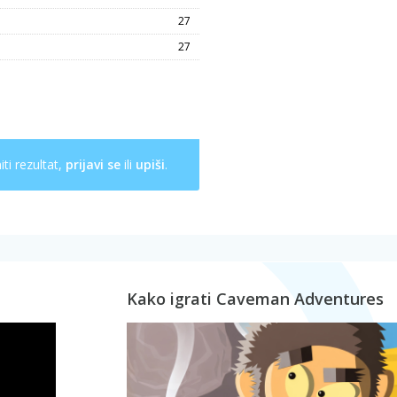
27
27
ti rezultat,
prijavi se
ili
upiši
.
Kako igrati Caveman Adventures