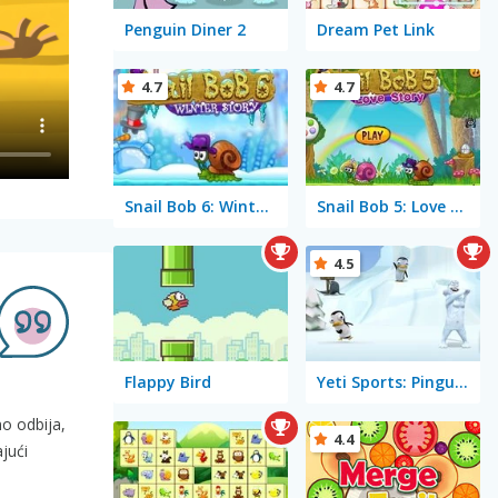
Penguin Diner 2
Dream Pet Link
4.7
4.7
Snail Bob 6: Winter Story
Snail Bob 5: Love Story
4.5
Flappy Bird
Yeti Sports: Pingu Throw
no odbija,
4.4
jući