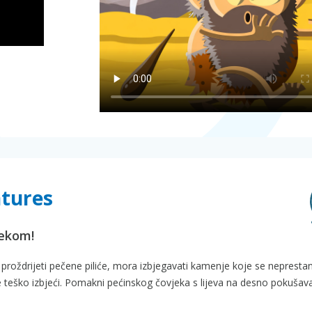
tures
jekom!
 proždrijeti pečene piliće, mora izbjegavati kamenje koje se nepresta
 teško izbjeći. Pomakni pećinskog čovjeka s lijeva na desno pokušava