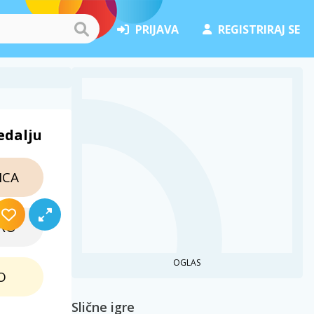
PRIJAVA
REGISTRIRAJ SE
edalju
NCA
RO
OGLAS
O
Slične igre