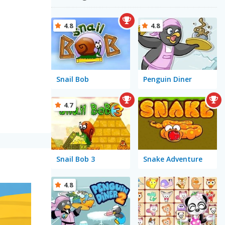
4.8
4.8
Snail Bob
Penguin Diner
4.7
Snail Bob 3
Snake Adventure
4.8