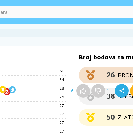
Broj bodova za m
61
26
BRO
54
28
6
1
38
SREB
28
27
27
50
ZLAT
27
27