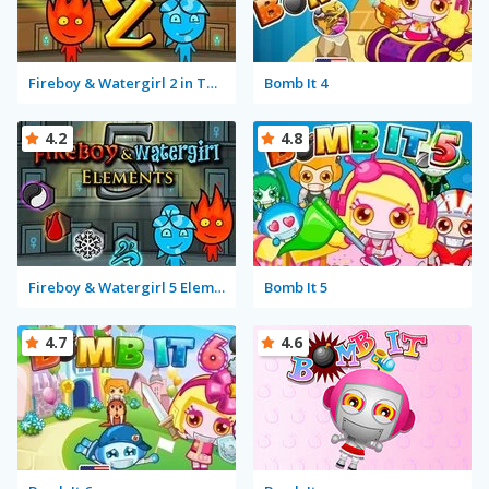
Fireboy & Watergirl 2 in The Light Temple
Bomb It 4
4.2
4.8
Fireboy & Watergirl 5 Elements
Bomb It 5
4.7
4.6