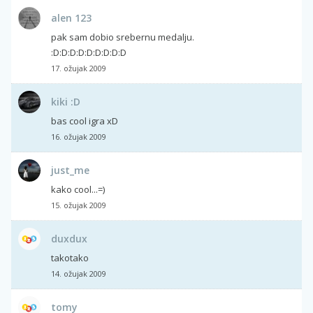
alen 123
pak sam dobio srebernu medalju.
:D:D:D:D:D:D:D:D:D
17. ožujak 2009
kiki :D
bas cool igra xD
16. ožujak 2009
just_me
kako cool...=)
15. ožujak 2009
duxdux
takotako
14. ožujak 2009
tomy