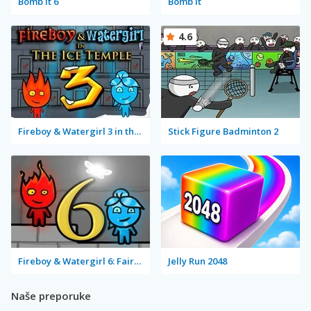
Bomb It 6
Bomb It
4.6
Fireboy & Watergirl 3 in the Ice Temple
Stick Figure Badminton 2
Fireboy & Watergirl 6: Fairy Tales
Jelly Run 2048
Naše preporuke