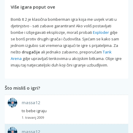
Više igara poput ove
Bomb It 2 je klasična bomberman igra koja me uvijek vrati u
djetinjstvo - sati zabave garantirani! Ako voliš postavljati
bombe i izbjegavati eksplozije, moraš probati
Exploder
gdje
se boriš protiv drugih igrača i čudovišta. Sjećam se kako sam
jednom izgubio sat vremena igrajući te igre s prijateljima. Za
nešto
drugačije
ali jednako zabavno, preporučam
Tank
Arena
gdje upravljaš tenkovima u akcijskim bitkama. Obje igre
imaju taj natjecateljski duh koji čini igranje uzbudljivim.
Što misliš o igri?
massa12
to bebe igraju
1. travanj 2009
massa12