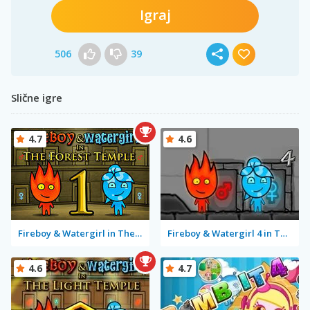
Igraj
506
39
Slične igre
4.7
4.6
Fireboy & Watergirl in The Forest Temple
Fireboy & Watergirl 4 in The Crystal Temple
4.6
4.7