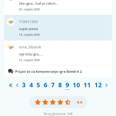
oke igica....baš je zakon...
20. veljača 2009
TONY1300
super jeeee
14. veljača 2009
nina_šibenik
nije loša igra,.....
13. veljača 2009
Prijavi se za komentiranje igre Bomb It 2.
3
4
5
6
7
8
9
10
11
12
4.6
Broj glasova: 545