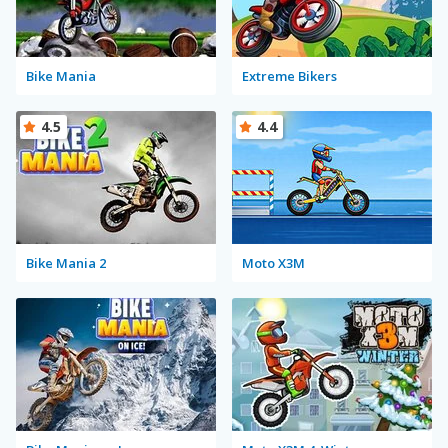
Bike Mania
Extreme Bikers
4.5
4.4
Bike Mania 2
Moto X3M