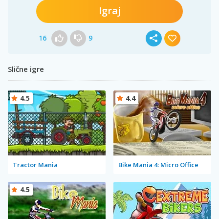
Igraj
16
9
Slične igre
4.5
4.4
Tractor Mania
Bike Mania 4: Micro Office
4.5