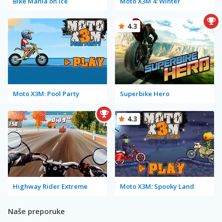
Bike Mania on Ice
Moto X3M 4: Winter
4.3
Moto X3M: Pool Party
Superbike Hero
4.3
Highway Rider Extreme
Moto X3M: Spooky Land
Naše preporuke