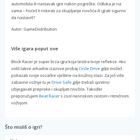
automobila ili nastavak igre nakon pogreške. Odluka je na
vama – hoćeš li riskirati za skupljanje novčića ili igrati sigurno
da nastaviš?
Autor: GameDistribution
Više igara poput ove
Block Racer je super brza igra koja testira tvoje reflekse. Ako
voliš takve arkadne izazove probaj
Circle Drive
gdje možeš
pokazati svoje vozačke vještine na kružnoj stazi. Za još više
zabavne vožnje tu je
Drive Safe
gdje trebaš
spretno
izbjegavati prepreke i skupljati novčiće. Također
preporučujem
Beat Racer
s cool neonskom cestom i ritmičnom
vožnjom.
Što misliš o igri?