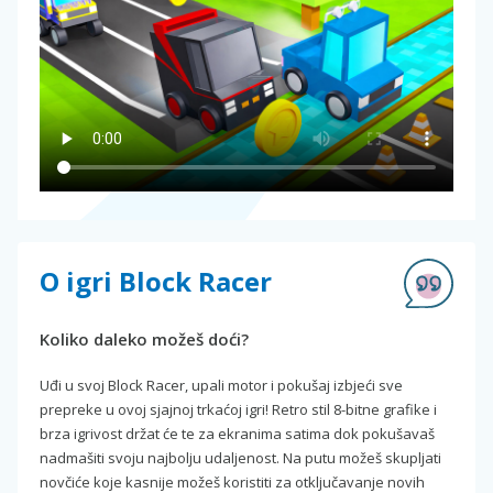
O igri Block Racer
Koliko daleko možeš doći?
Uđi u svoj Block Racer, upali motor i pokušaj izbjeći sve
prepreke u ovoj sjajnoj trkaćoj igri! Retro stil 8-bitne grafike i
brza igrivost držat će te za ekranima satima dok pokušavaš
nadmašiti svoju najbolju udaljenost. Na putu možeš skupljati
novčiće koje kasnije možeš koristiti za otključavanje novih