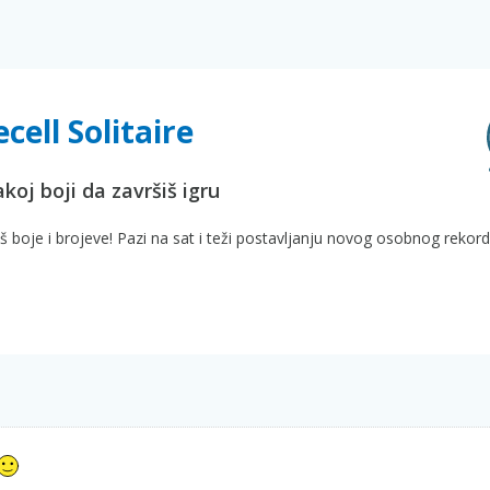
cell Solitaire
koj boji da završiš igru
eš boje i brojeve! Pazi na sat i teži postavljanju novog osobnog rekord