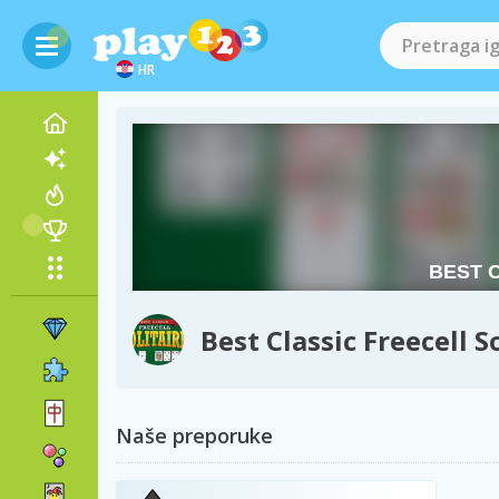
HR
Best Classic Freecell S
Naše preporuke