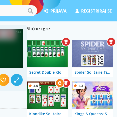
PRIJAVA
REGISTRIRAJ SE
Slične igre
Secret Double Klondike
Spider Solitaire Time
4.5
4.3
Klondike Solitaire Big
Kings & Queens: Solitaire Tripeaks