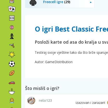
Freecell igre
(29)
O igri Best Classic Free
Posloži karte od asa do kralja u sva
Testiraj svoje vještine tako da što brže sparuj
Autor: GameDistribution
Što misliš o igri?
rešo123
izazovan i zarazan!