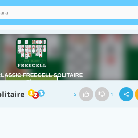
olitaire
5
1