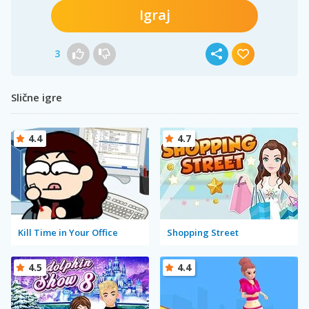
Igraj
3
Slične igre
4.4
4.7
Kill Time in Your Office
Shopping Street
4.5
4.4