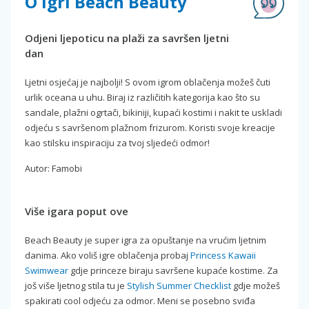
O igri Beach Beauty
Odjeni ljepoticu na plaži za savršen ljetni
dan
Ljetni osjećaj je najbolji! S ovom igrom oblačenja možeš čuti
urlik oceana u uhu. Biraj iz različitih kategorija kao što su
sandale, plažni ogrtači, bikiniji, kupaći kostimi i nakit te uskladi
odjeću s savršenom plažnom frizurom. Koristi svoje kreacije
kao stilsku inspiraciju za tvoj sljedeći odmor!
Autor: Famobi
Više igara poput ove
Beach Beauty je super igra za opuštanje na vrućim ljetnim
danima. Ako voliš igre oblačenja probaj
Princess Kawaii
Swimwear
gdje princeze biraju savršene kupaće kostime. Za
još više ljetnog stila tu je
Stylish Summer Checklist
gdje možeš
spakirati cool odjeću za odmor. Meni se posebno sviđa