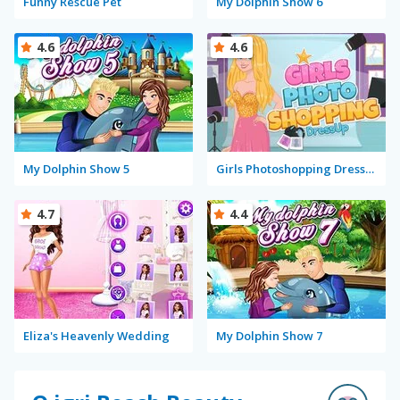
Funny Rescue Pet
My Dolphin Show 6
4.6
4.6
My Dolphin Show 5
Girls Photoshopping Dressup
4.7
4.4
Eliza's Heavenly Wedding
My Dolphin Show 7