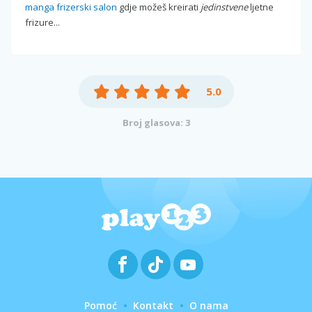
manga frizerski salon
gdje možeš kreirati
jedinstvene
ljetne
frizure...
5.0
Broj glasova: 3
Pomoć
Kontakt
O nama