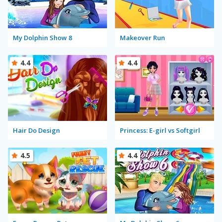
My Dolphin Show 8
Makeover Run
4.4
4.4
Hair Do Design
Princess: E-girl vs Softgirl
4.5
4.4