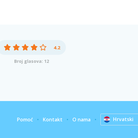
4.2
Broj glasova: 12
Hrvatski
Pomoć
Kontakt
O nama