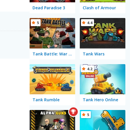
Dead Paradise 3
Clash of Armour
5
4.4
Tank Battle: War Commander
Tank Wars
4.2
Tank Rumble
Tank Hero Online
5