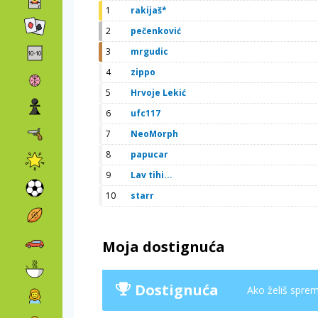
1
rakijaš*
2
pečenković
3
mrgudic
4
zippo
5
Hrvoje Lekić
6
ufc117
7
NeoMorph
8
papucar
9
Lav tihi...
10
starr
Moja dostignuća
Dostignuća
Ako želiš spremi