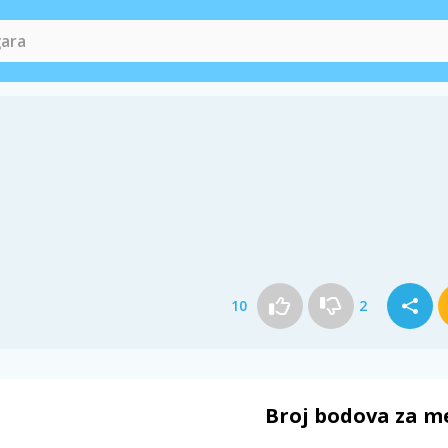
10
2
Broj bodova za m