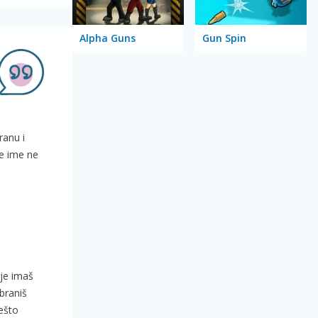
Alpha Guns
Gun Spin
ranu i
je ime ne
je imaš
braniš
ešto