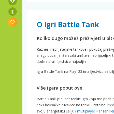
O igri Battle Tank
Koliko dugo možeš preživjeti u bit
Raznesi neprijateljske tenkove i pokušaj preživ
snagu pucanja. Za svaki uništeni neprijateljski
dođe na vrh ljestvice najboljih.
Igra Battle Tank na Play123 ima ljestvicu za bi
Više igara poput ove
Battle Tank je super tenkić igra koja me podsj
čak i boksačke rukavice na tenku - totalno
cool
svoju energetsku ćeliju i
multiplayer Panzer He