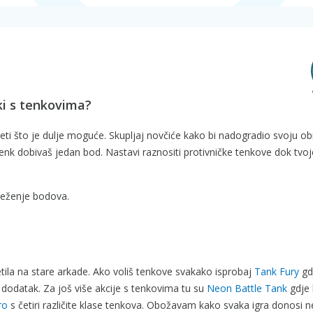
ki s tenkovima?
jeti što je dulje moguće. Skupljaj novčiće kako bi nadogradio svoju ob
 tenk dobivaš jedan bod. Nastavi raznositi protivničke tenkove dok tvo
lježenje bodova.
etila na stare arkade. Ako voliš tenkove svakako isprobaj
Tank Fury
gd
dodatak. Za još više akcije s tenkovima tu su
Neon Battle Tank
gdje 
ro
s četiri različite klase tenkova. Obožavam kako svaka igra donosi n