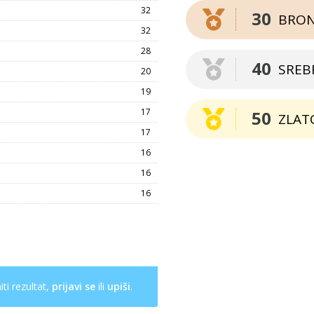
32
30
BRO
32
28
40
SREB
20
19
17
50
ZLAT
17
16
16
16
ti rezultat,
prijavi se
ili
upiši
.