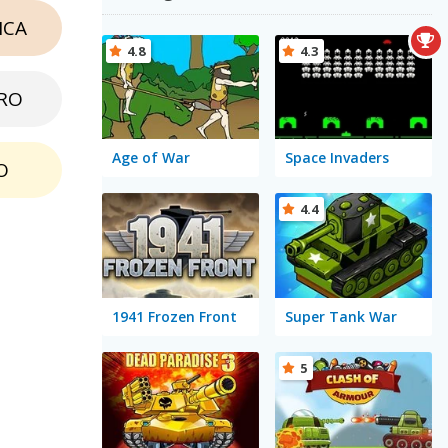
NCA
4.8
4.3
RO
Age of War
Space Invaders
O
4.4
1941 Frozen Front
Super Tank War
5