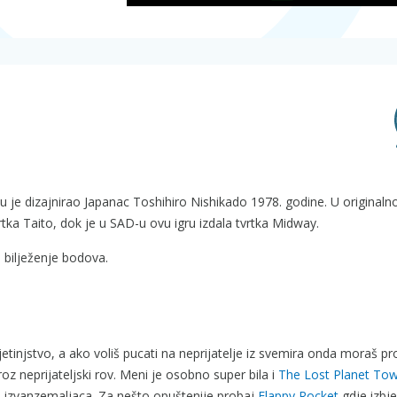
 je dizajnirao Japanac Toshihiro Nishikado 1978. godine. U originalnoj
rtka Taito, dok je u SAD-u ovu igru izdala tvrtka Midway.
 bilježenje bodova.
djetinjstvo, a ako voliš pucati na neprijatelje iz svemira onda moraš p
 neprijateljski rov. Meni je osobno super bila i
The Lost Planet To
d izvanzemaljaca. Za nešto opuštenije probaj
Flappy Rocket
gdje izbj