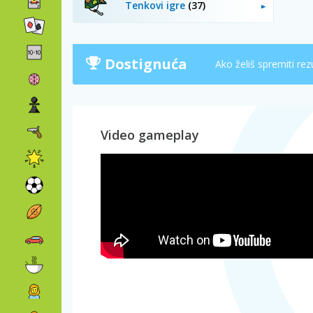
Tenkovi igre
(37)
Dostignuća
Ako želiš spremiti rez
Video gameplay