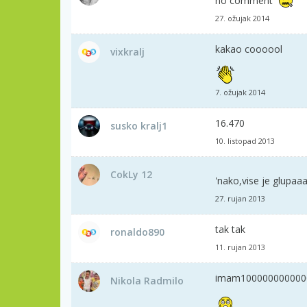
no comment
27. ožujak 2014
kakao coooool
vixkralj
7. ožujak 2014
16.470
susko kralj1
10. listopad 2013
CokLy 12
'nako,vise je glupaa
27. rujan 2013
tak tak
ronaldo890
11. rujan 2013
imam100000000000
Nikola Radmilo