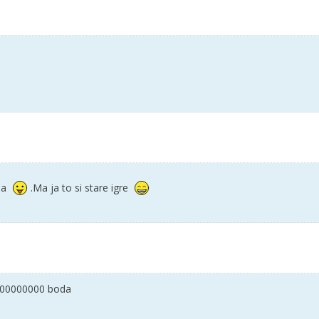
aa
.Ma ja to si stare igre
00000000 boda