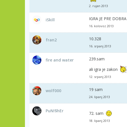
2. rujan 2013
IGRA JE PRE DOBRA
iSkill
16. kolovoz 2013
10.328
fran2
16. srpanj 2013
239.sam
fire and water
ali igra je zakon
12. srpanj 2013
19 sam
wolf000
24. lipanj 2013
PuN!$hEr
72. sam
18. lipanj 2013