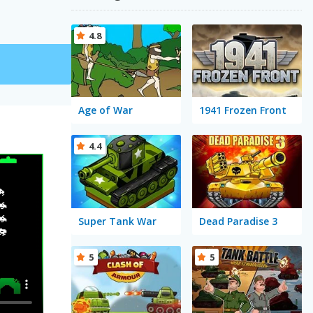
4.8
Age of War
1941 Frozen Front
4.4
Super Tank War
Dead Paradise 3
5
5