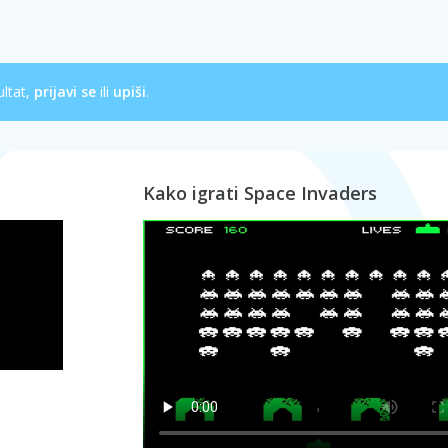
ultat,
prijavi se
ili
upiši
.
Kako igrati Space Invaders