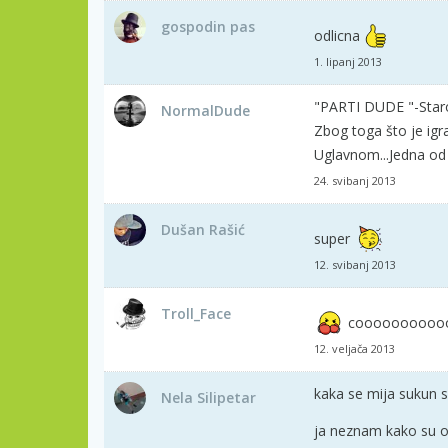
gospodin pas
odlicna
1. lipanj 2013
"PARTI DUDE "-Star
NormalDude
Zbog toga što je igra
Uglavnom...Jedna od 
24. svibanj 2013
Dušan Rašić
super
12. svibanj 2013
Troll_Face
coooooooooo
12. veljača 2013
kaka se mija sukun s
Nela Silipetar
ja neznam kako su o