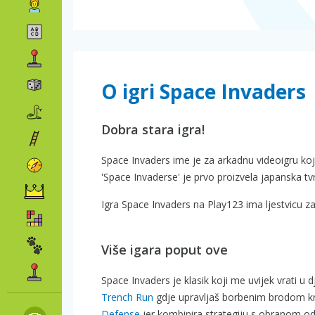
O igri Space Invaders
Dobra stara igra!
Space Invaders ime je za arkadnu videoigru koju
'Space Invaderse' je prvo proizvela japanska tv
Igra Space Invaders na Play123 ima ljestvicu za
Više igara poput ove
Space Invaders je klasik koji me uvijek vrati u 
Trench Run
gdje upravljaš borbenim brodom kroz
Defense
jer kombinira strategiju s obranom o