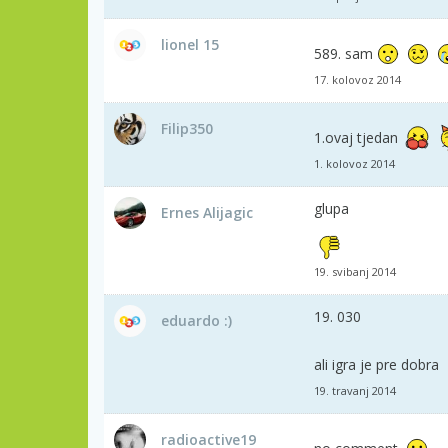
lionel 15
589. sam
17. kolovoz 2014
Filip350
1.ovaj tjedan
1. kolovoz 2014
glupa
Ernes Alijagic
19. svibanj 2014
19. 030
eduardo :)
ali igra je pre dobra
19. travanj 2014
radioactive19