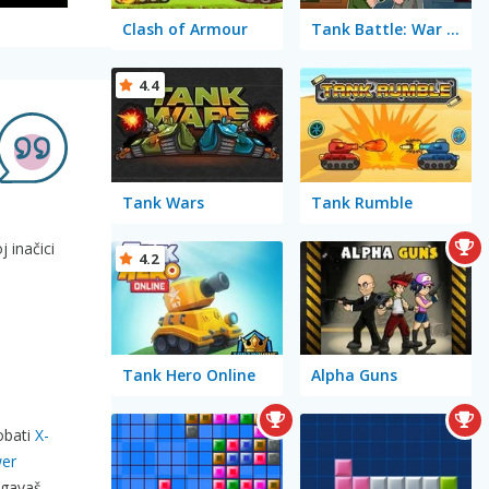
Clash of Armour
Tank Battle: War Commander
4.4
Tank Wars
Tank Rumble
 inačici
4.2
Tank Hero Online
Alpha Guns
robati
X-
wer
egavaš