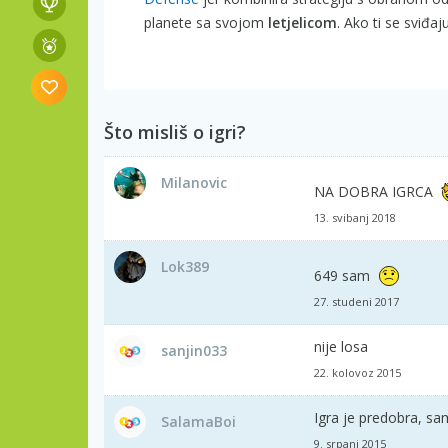
planete sa svojom
letjelicom
. Ako ti se sviđa
Što misliš o igri?
Milanovic
NA DOBRA IGRCA
13. svibanj 2018
Lok389
649 sam
27. studeni 2017
nije losa
sanjin033
22. kolovoz 2015
Igra je predobra, sa
SalamaBoi
9. srpanj 2015