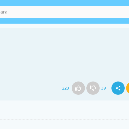
223
39