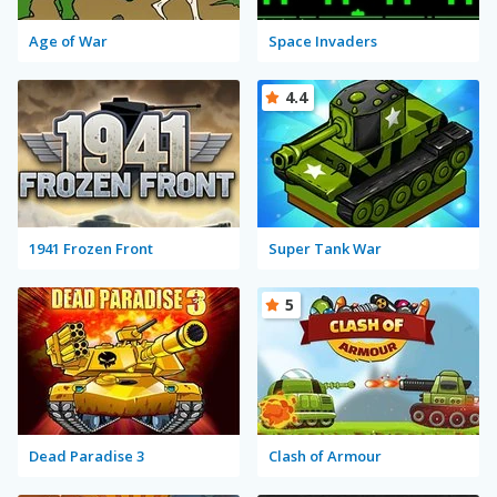
Age of War
Space Invaders
4.4
1941 Frozen Front
Super Tank War
5
Dead Paradise 3
Clash of Armour