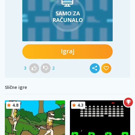
SAMO ZA
RAČUNALO
Igraj
3
2
Slične igre
4.8
4.3