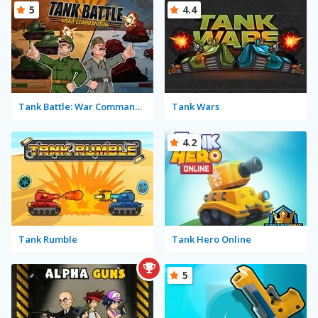
5
4.4
Tank Battle: War Commander
Tank Wars
4.2
Tank Rumble
Tank Hero Online
5