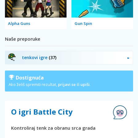
Alpha Guns
Gun Spin
Naše preporuke
tenkovi igre
(37)
Dostignuća
Ako želiš spremiti rezultat,
prijavi se
ili
upiši
.
O igri Battle City
Kontroliraj tenk za obranu srca grada