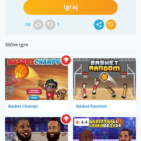
Igraj
18
1
Slične igre
Basket Champs
Basket Random
4.4