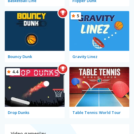
Basketball Line
Flipper Dunk
5
Bouncy Dunk
Gravity Linez
4.4
Drop Dunks
Table Tennis: World Tour
Video gameplay