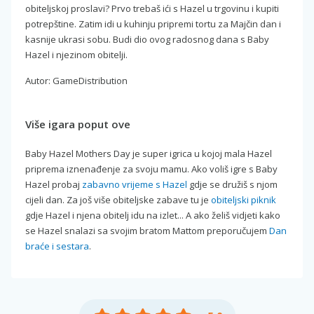
obiteljskoj proslavi? Prvo trebaš ići s Hazel u trgovinu i kupiti
potrepštine. Zatim idi u kuhinju pripremi tortu za Majčin dan i
kasnije ukrasi sobu. Budi dio ovog radosnog dana s Baby
Hazel i njezinom obitelji.
Autor: GameDistribution
Više igara poput ove
Baby Hazel Mothers Day je super igrica u kojoj mala Hazel
priprema iznenađenje za svoju mamu. Ako voliš igre s Baby
Hazel probaj
zabavno vrijeme s Hazel
gdje se družiš s njom
cijeli dan. Za još više obiteljske zabave tu je
obiteljski piknik
gdje Hazel i njena obitelj idu na izlet... A ako želiš vidjeti kako
se Hazel snalazi sa svojim bratom Mattom preporučujem
Dan
braće i sestara
.