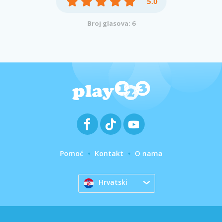
5.0
Broj glasova: 6
Pomoć
Kontakt
O nama
Hrvatski