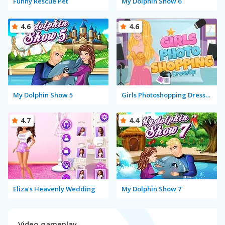
Funny Rescue Pet
My Dolphin Show 6
4.6
4.6
My Dolphin Show 5
Girls Photoshopping Dressup
4.7
4.4
Eliza's Heavenly Wedding
My Dolphin Show 7
Video gameplay