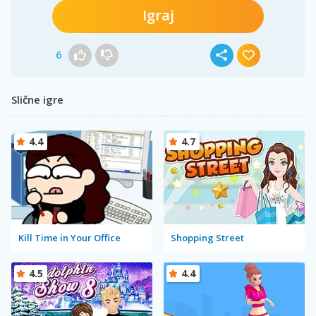
Igraj
6
Slične igre
4.4
4.7
Kill Time in Your Office
Shopping Street
4.5
4.4