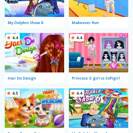
My Dolphin Show 8
Makeover Run
4.4
4.4
Hair Do Design
Princess: E-girl vs Softgirl
4.5
4.4