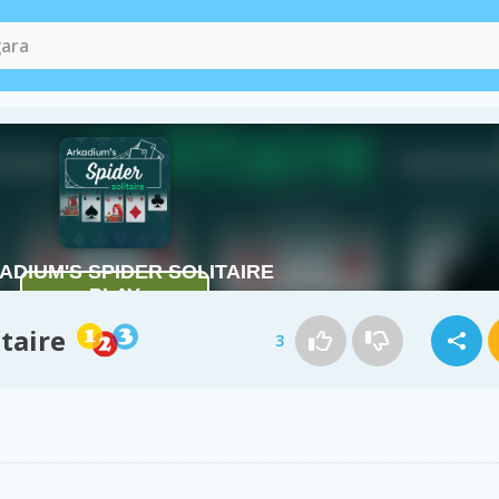
taire
3