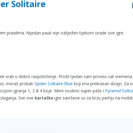
er Solitaire
ovim pravilima. Nijedan pauk nije ozlijeđen tijekom izrade ove igre.
vijek vrati u dobro raspoloženje. Prošli tjedan sam proveo sat vremena 
anse, moraš probati
Spider Solitaire Blue
koji ima prekrasan dizajn. Za 
cijom igranja 1, 2 ili 4 boje. Meni osobno super paše i
Pyramid Solita
 slaganja. Sve ove
kartaške
igre savršene su za brzu partiju na mobit