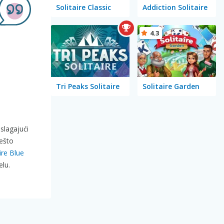
Solitaire Classic
Addiction Solitaire
4.3
Tri Peaks Solitaire
Solitaire Garden
slagajući
nešto
ire Blue
elu.