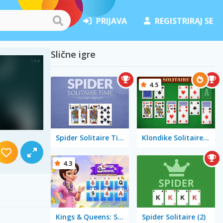
PRIJAVA
REGISTRIRAJ SE
Slične igre
4.5
Spider Solitaire Time
Klondike Solitaire Big
4.3
Kings & Queens: Solitaire Tripeaks
Spider Solitaire (2)