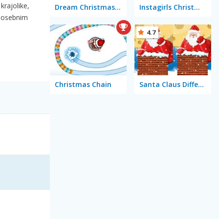
krajolike,
Dream Christmas Link
Instagirls Christmas Dress Up
ć posebnim
4.7
Christmas Chain
Santa Claus Differences