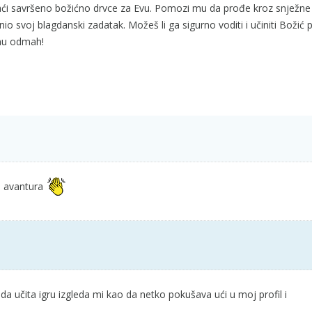
aći savršeno božićno drvce za Evu. Pomozi mu da prođe kroz snježne 
nio svoj blagdanski zadatak. Možeš li ga sigurno voditi i učiniti Boži
inu odmah!
a avantura
a učita igru izgleda mi kao da netko pokušava ući u moj profil i