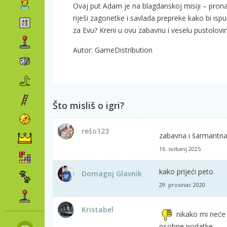
Ovaj put Adam je na blagdanskoj misiji – pron
riješi zagonetke i savlada prepreke kako bi ispu
za Evu? Kreni u ovu zabavnu i veselu pustolov
Autor: GameDistribution
Što misliš o igri?
rešo123
zabavna i šarmantn
16. svibanj 2025
kako prijeći peto
Domagoj Glavnik
29. prosinac 2020
Kristabel
nikako mi neće d
osobne podatke