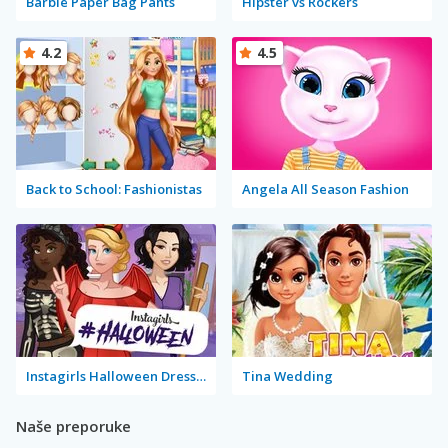
Barbie Paper Bag Pants
Hipster vs Rockers
4.2
4.5
Back to School: Fashionistas
Angela All Season Fashion
Instagirls Halloween Dress Up
Tina Wedding
Naše preporuke