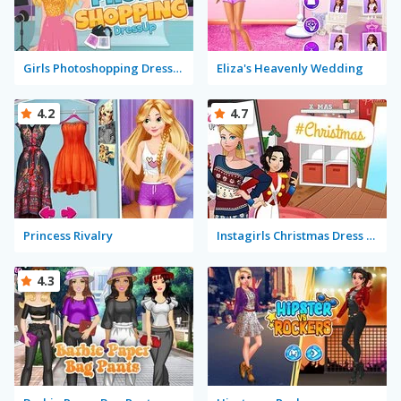
Girls Photoshopping Dressup
Eliza's Heavenly Wedding
4.2
4.7
Princess Rivalry
Instagirls Christmas Dress Up
4.3