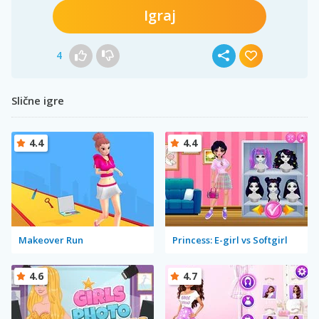
Igraj
4
Slične igre
4.4
4.4
Makeover Run
Princess: E-girl vs Softgirl
4.6
4.7