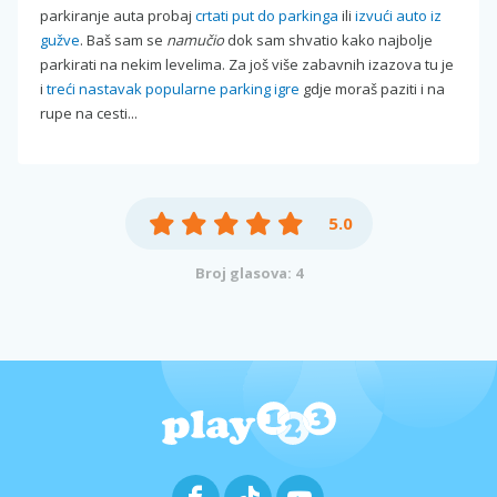
parkiranje auta probaj
crtati put do parkinga
ili
izvući auto iz
gužve
. Baš sam se
namučio
dok sam shvatio kako najbolje
parkirati na nekim levelima. Za još više zabavnih izazova tu je
i
treći nastavak popularne parking igre
gdje moraš paziti i na
rupe na cesti...
5.0
Broj glasova: 4