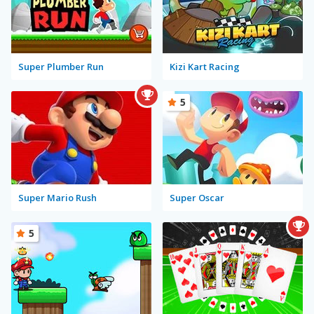
Super Plumber Run
Kizi Kart Racing
5
Super Mario Rush
Super Oscar
5