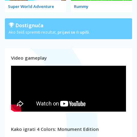
Super World Adventure
Rummy
Dostignuća
Ako želiš spremiti rezultat,
prijavi se
ili
upiši
.
Video gameplay
Kako igrati 4 Colors: Monument Edition