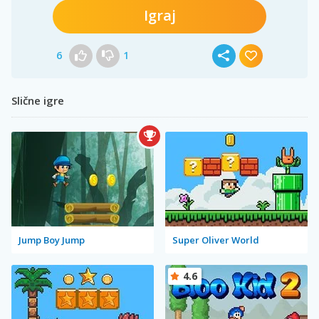
Igraj
6
1
Slične igre
Jump Boy Jump
Super Oliver World
4.6