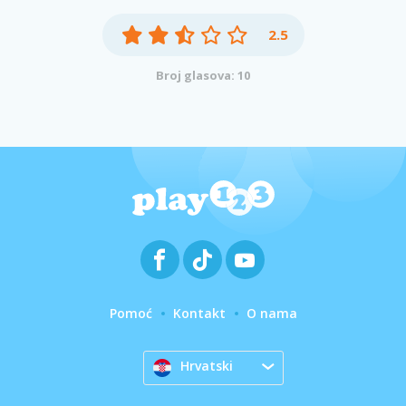
2.5
Broj glasova: 10
Pomoć
Kontakt
O nama
Hrvatski