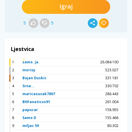
Igraj
5
5
Ljestvica
1
samo. ja.
26.084.100
2
morisy
523.027
3
Bojan Duskic
331.181
4
Srna...
330.702
5
maricasusak7807
286.443
6
BHFanaticos91
261.004
7
papucar
158.955
8
Samo D
155.466
9
miljac 59
80.302