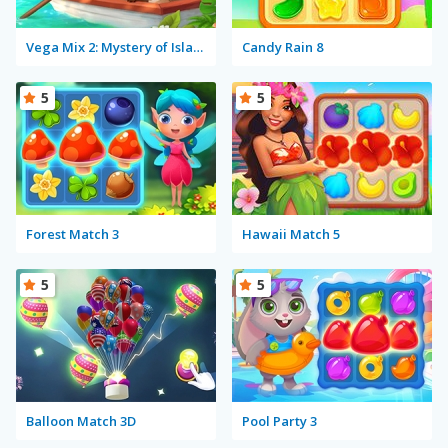
Vega Mix 2: Mystery of Island
Candy Rain 8
5
5
Forest Match 3
Hawaii Match 5
5
5
Balloon Match 3D
Pool Party 3