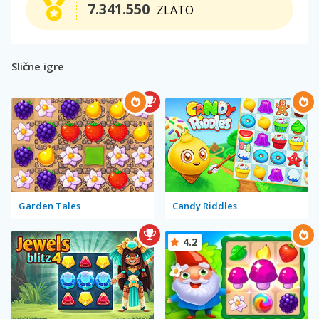
7.341.550
ZLATO
Slične igre
Garden Tales
Candy Riddles
4.2