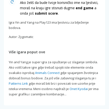
Ako želiš da bude tvoje korisničko ime na ljestvici,
moraš na kraju igre stisnuti dugme
end game
a
onda još
submit score
.
Igra Yin and Yang na Play123 ima ljestvicu za bilježenje
bodova.
Autor: Zygomatic
Više igara poput ove
Yin and Yang je super igra za opuštanje uz slaganje simbola.
Ako voliš takve igre gdje trebaš spojiti iste elemente onda
svakako isprobaj
Animals Connect
gdje spajanjem životinjica
dobivaš bonus bodove. Za još više
zabavnog
slaganja tu je i
Patterns Link
gdje moraš biti brz i povezati sve uzorke prije
isteka vremena. Meni osobno najdraži je
Onet Kyodai
jer ima
super grafiku i zanimljive kombinacije...