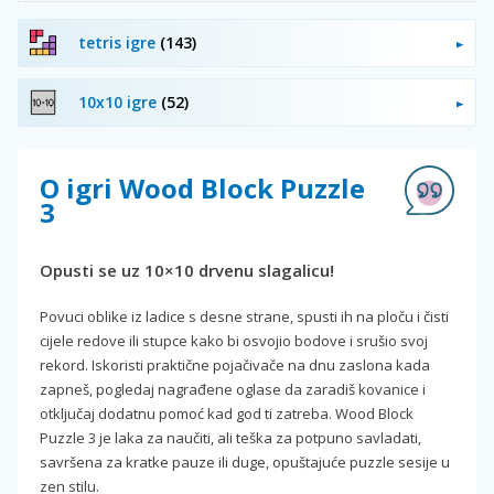
tetris igre
(143)
10x10 igre
(52)
O igri Wood Block Puzzle
3
Opusti se uz 10×10 drvenu slagalicu!
Povuci oblike iz ladice s desne strane, spusti ih na ploču i čisti
cijele redove ili stupce kako bi osvojio bodove i srušio svoj
rekord. Iskoristi praktične pojačivače na dnu zaslona kada
zapneš, pogledaj nagrađene oglase da zaradiš kovanice i
otključaj dodatnu pomoć kad god ti zatreba. Wood Block
Puzzle 3 je laka za naučiti, ali teška za potpuno savladati,
savršena za kratke pauze ili duge, opuštajuće puzzle sesije u
zen stilu.