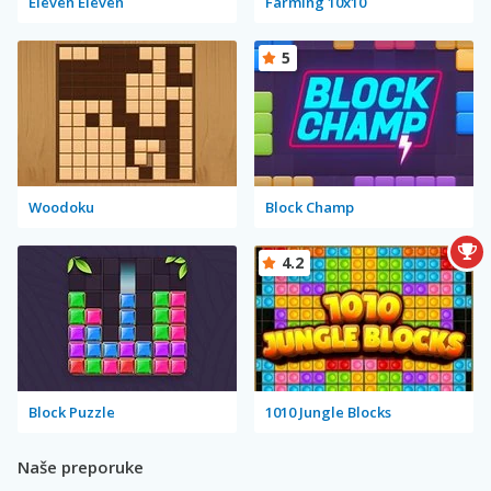
Eleven Eleven
Farming 10x10
5
Woodoku
Block Champ
4.2
Block Puzzle
1010 Jungle Blocks
Naše preporuke