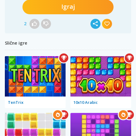
Igraj
2
Slične igre
TenTrix
10x10 Arabic