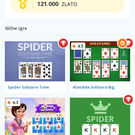
121.000
ZLATO
Slične igre
4.5
Spider Solitaire Time
Klondike Solitaire Big
4.3