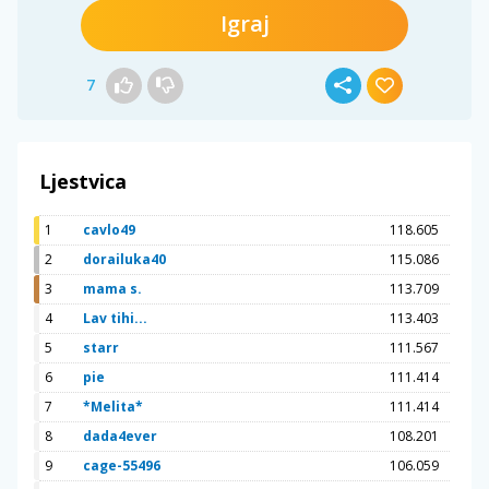
Igraj
7
Ljestvica
1
cavlo49
118.605
2
dorailuka40
115.086
3
mama s.
113.709
4
Lav tihi...
113.403
5
starr
111.567
6
pie
111.414
7
*Melita*
111.414
8
dada4ever
108.201
9
cage-55496
106.059