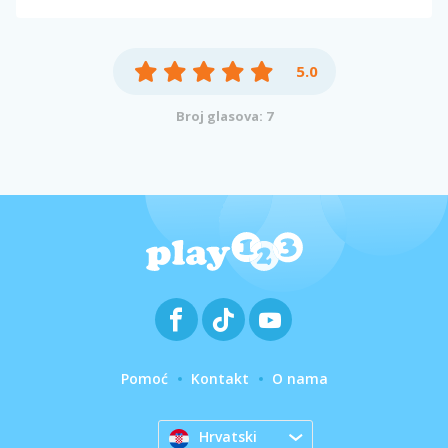
5.0
Broj glasova: 7
Pomoć
Kontakt
O nama
Hrvatski