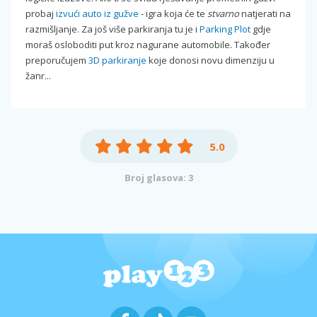
probaj
izvući auto iz gužve
- igra koja će te
stvarno
natjerati na
razmišljanje. Za još više parkiranja tu je i
Parking Plot
gdje
moraš osloboditi put kroz nagurane automobile. Također
preporučujem
3D parkiranje
koje donosi novu dimenziju u
žanr...
5.0
Broj glasova: 3