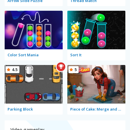
Arrow Slide Puzzle
Thread Match
Color Sort Mania
Sort It
4.5
5
Parking Block
Piece of Cake: Merge and Bake
Video gameplay