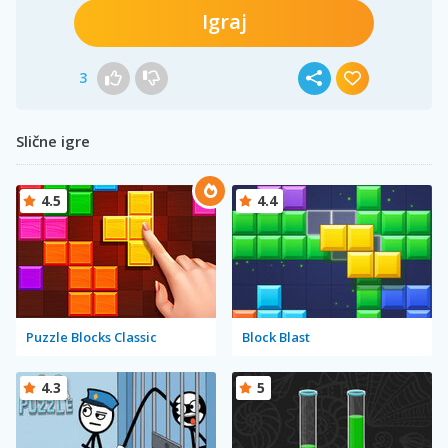
Igraj
3
Slične igre
4.5
4.4
Puzzle Blocks Classic
Block Blast
4.3
5