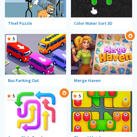
Thief Puzzle
Color Water Sort 3D
5
Bus Parking Out
Merge Haven
5
5