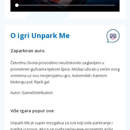
O igri Unpark Me
Zaparkiran auto
Četvrtinu života provodimo neučinkovito zaglavljeni u
prometnim gužvama tijekom špice. Možep uživati u većini ovog
vremena uz ovu nevjerojatnu igru. Automobili i kamioni
blokiraju put. Riješi ga!
Autor: GameDistribution
Više igara poput ove
Unpark Me je super mozgalica za sve koji vole parkiranje i
logičke izazove. Ako ti se sviđa rješavanje prometnih gužvi