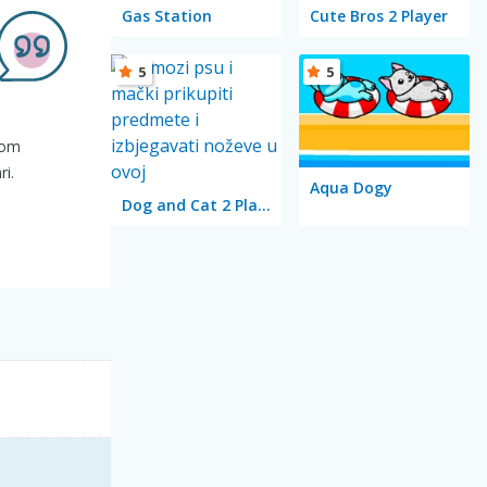
Gas Station
Cute Bros 2 Player
5
5
vom
ri.
Aqua Dogy
Dog and Cat 2 Player