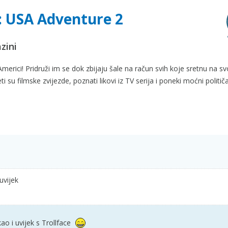
t: USA Adventure 2
zini
erici! Pridruži im se dok zbijaju šale na račun svih koje sretnu na s
u filmske zvijezde, poznati likovi iz TV serija i poneki moćni političa
uvijek
ao i uvijek s Trollface