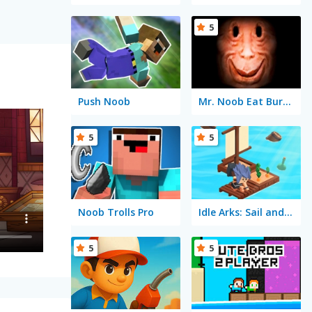
5
Push Noob
Mr. Noob Eat Burger
5
5
Noob Trolls Pro
Idle Arks: Sail and Build 2
5
5