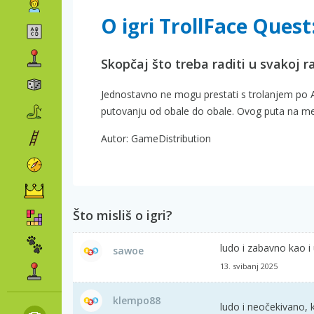
O igri TrollFace Ques
Skopčaj što treba raditi u svakoj ra
Jednostavno ne mogu prestati s trolanjem po Am
putovanju od obale do obale. Ovog puta na meti s
Autor: GameDistribution
Što misliš o igri?
ludo i zabavno kao i 
sawoe
13. svibanj 2025
klempo88
ludo i neočekivano, k