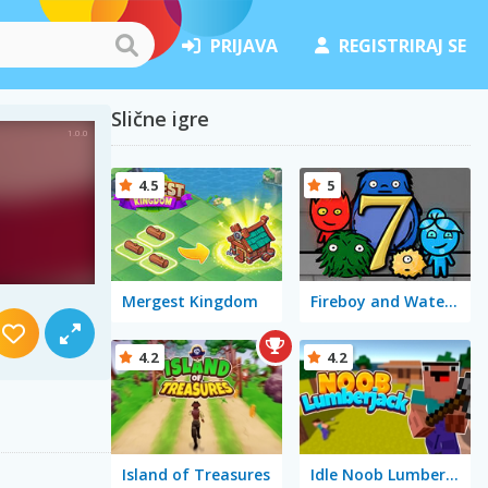
PRIJAVA
REGISTRIRAJ SE
Slične igre
4.5
5
Mergest Kingdom
Fireboy and Watergirl 7: and Friends
4.2
4.2
Island of Treasures
Idle Noob Lumberjack