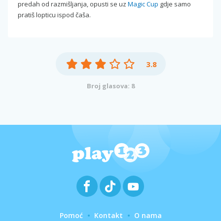
predah od razmišljanja, opusti se uz
Magic Cup
gdje samo
pratiš lopticu ispod čaša.
3.8
Broj glasova: 8
Pomoć
Kontakt
O nama