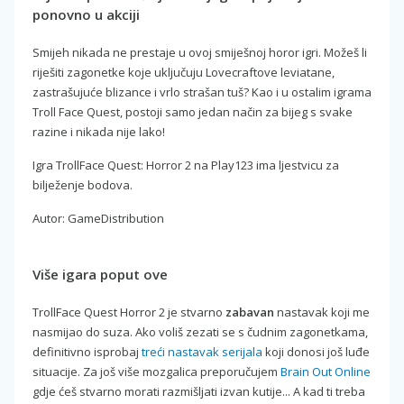
ponovno u akciji
Smijeh nikada ne prestaje u ovoj smiješnoj horor igri. Možeš li
riješiti zagonetke koje uključuju Lovecraftove leviatane,
zastrašujuće blizance i vrlo strašan tuš? Kao i u ostalim igrama
Troll Face Quest, postoji samo jedan način za bijeg s svake
razine i nikada nije lako!
Igra TrollFace Quest: Horror 2 na Play123 ima ljestvicu za
bilježenje bodova.
Autor: GameDistribution
Više igara poput ove
TrollFace Quest Horror 2 je stvarno
zabavan
nastavak koji me
nasmijao do suza. Ako voliš zezati se s čudnim zagonetkama,
definitivno isprobaj
treći nastavak serijala
koji donosi još luđe
situacije. Za još više mozgalica preporučujem
Brain Out Online
gdje ćeš stvarno morati razmišljati izvan kutije... A kad ti treba