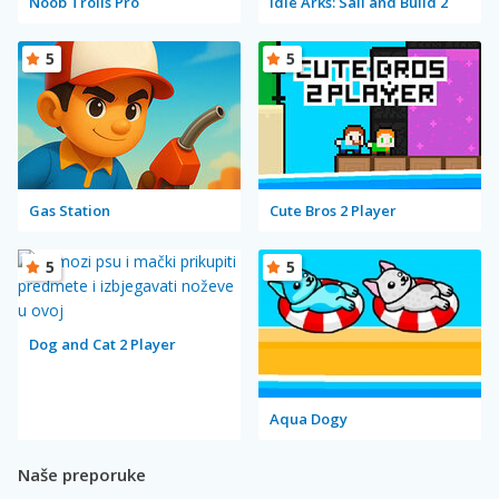
Noob Trolls Pro
Idle Arks: Sail and Build 2
5
5
Gas Station
Cute Bros 2 Player
5
5
Dog and Cat 2 Player
Aqua Dogy
Naše preporuke