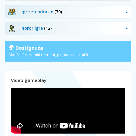
igre za odrasle
(70)
horor igre
(12)
Dostignuća
Ako želiš spremiti rezultat,
prijavi se
ili
upiši
.
Video gameplay