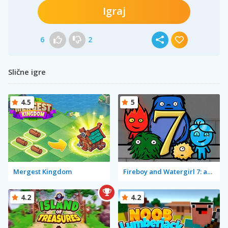
Igraj
6
2
Slične igre
4.5
5
Mergest Kingdom
Fireboy and Watergirl 7: and Friends
4.2
4.2