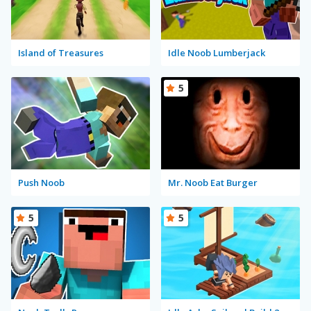
Island of Treasures
Idle Noob Lumberjack
5
Push Noob
Mr. Noob Eat Burger
5
5