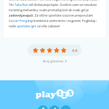
Tiki Taka Run
stil dodavanja lopte. Osobno sam se navukao
na timing mehaniku; svaki promašaj boli ali svaki gol je
zadovoljavajući
. Za slične sportske izazove preporučam
Soccer Pong
koji kombinira stolni tenis i nogomet. Pogledaj i
naše
sportske igre
za više zabave!
5.0
Broj glasova: 3