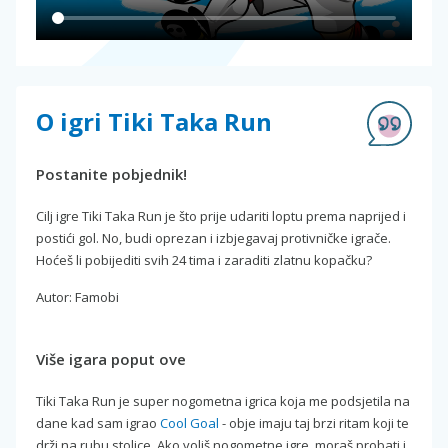
O igri Tiki Taka Run
Postanite pobjednik!
Cilj igre Tiki Taka Run je što prije udariti loptu prema naprijed i
postići gol. No, budi oprezan i izbjegavaj protivničke igrače.
Hoćeš li pobijediti svih 24 tima i zaraditi zlatnu kopačku?
Autor: Famobi
Više igara poput ove
Tiki Taka Run je super nogometna igrica koja me podsjetila na
dane kad sam igrao
Cool Goal
- obje imaju taj brzi ritam koji te
drži na rubu stolice. Ako voliš nogometne igre, moraš probati i