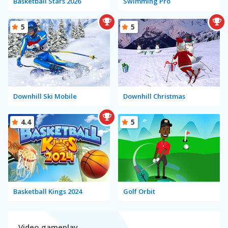
Basketball Stars 2026
Swimming Pro
5
5
Downhill Ski Mobile
Downhill Christmas
4.4
5
Basketball Kings 2024
Golf Orbit
Video gameplay