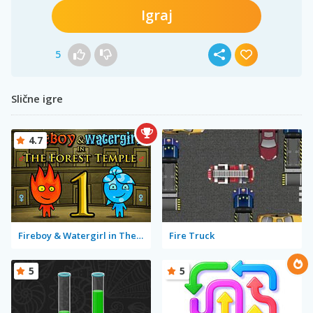
Igraj
5
Slične igre
4.7
Fireboy & Watergirl in The Forest Temple
Fire Truck
5
5