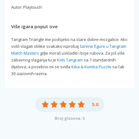
Autor: Playtouch
Više igara poput ove
Tangram Triangle me podsjetio na stare dobre mozgalice. Ako
voliš slagati oblike svakako isprobaj
šarene figure u Tangram
Match Masters
gdje moraš uskladiti i boje rubova. Za još više
zabavnog slaganja tu je
Kids Tangram
sa 7 standardnih
dijelova, a posebno mi se sviđa
Kiba & Kumba Puzzle
sa čak
30
izazovnih
razina.
5.0
Broj glasova: 5