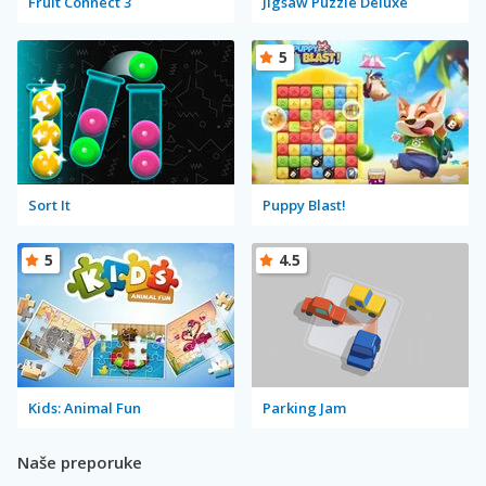
Fruit Connect 3
Jigsaw Puzzle Deluxe
5
Sort It
Puppy Blast!
5
4.5
Kids: Animal Fun
Parking Jam
Naše preporuke