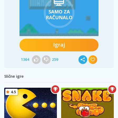
SAMO ZA
RAČUNALO
Igraj
1364
259
Slične igre
4.5