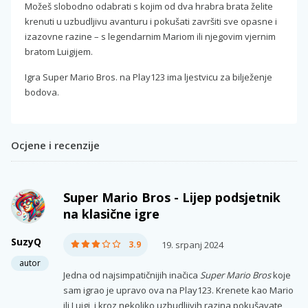
Možeš slobodno odabrati s kojim od dva hrabra brata želite
krenuti u uzbudljivu avanturu i pokušati završiti sve opasne i
izazovne razine – s legendarnim Mariom ili njegovim vjernim
bratom Luigijem.
Igra Super Mario Bros. na Play123 ima ljestvicu za bilježenje
bodova.
Ocjene i recenzije
Super Mario Bros - Lijep podsjetnik
na klasične igre
SuzyQ
3.9
19. srpanj 2024
autor
Jedna od najsimpatičnijih inačica
Super Mario Bros
koje
sam igrao je upravo ova na Play123. Krenete kao Mario
ili Luigi, i kroz nekoliko uzbudljivih razina pokušavate