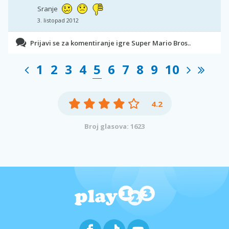
Sranje
3. listopad 2012
Prijavi se za komentiranje igre Super Mario Bros..
1
2
3
4
5
6
7
8
9
10
4.2
Broj glasova: 1623