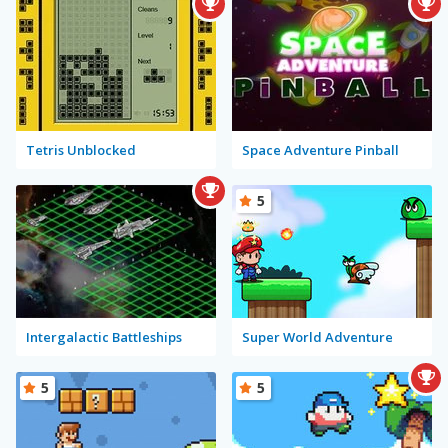
Tetris Unblocked
Space Adventure Pinball
5
Intergalactic Battleships
Super World Adventure
5
5