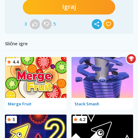
Igraj
3
5
Slične igre
4.4
Merge Fruit
Stack Smash
5
4.2