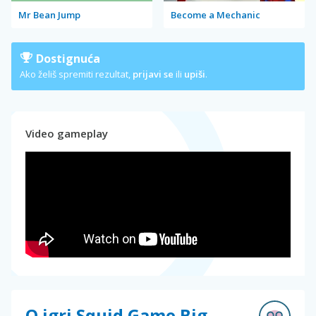
Mr Bean Jump
Become a Mechanic
Dostignuća
Ako želiš spremiti rezultat,
prijavi se
ili
upiši
.
Video gameplay
O igri Squid Game Big