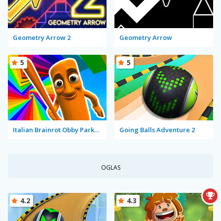
Geometry Arrow 2
Geometry Arrow
5
5
Italian Brainrot Obby Parkour
Going Balls Adventure 2
OGLAS
4.2
4.3