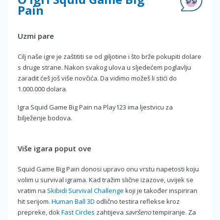
Pain
Uzmi pare
Cilj naše igre je zaštititi se od giljotine i što brže pokupiti dolare
s druge strane. Nakon svakog ulova u sljedećem poglavlju
zaradit ćeš još više novčića. Da vidimo možeš li stići do
1.000.000 dolara.
Igra Squid Game Big Pain na Play123 ima ljestvicu za
bilježenje bodova.
Više igara poput ove
Squid Game Big Pain donosi upravo onu vrstu napetosti koju
volim u survival igrama. Kad tražim slične izazove, uvijek se
vratim na
Skibidi Survival Challenge
koji je također inspiriran
hit serijom.
Human Ball 3D
odlično testira reflekse kroz
prepreke, dok
Fast Circles
zahtijeva
savršeno
tempiranje. Za