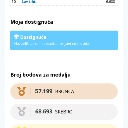
10
Lav tihi...
6.600
Moja dostignuća
Dostignuća
Ako želiš spremiti rezultat,
prijavi se
ili
upiši
.
Broj bodova za medalju
57.199
BRONCA
68.693
SREBRO