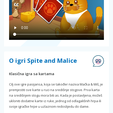
O igri Spite and Malice
Klasična igra sa kartama
Cilj ove igre pasijansa, koja se također naziva Mačka & Miš, je
premjestiti sve karte u ruci na središnje stogove. Prva karta
na središnjem stogu mora biti as. Kada je postavljena, možeš
ukloniti dodatne karte iz ruke, jednog od odlagališnih hrpa ili
svoje igračke hrpe u uzlaznom redoslijedu do dame.