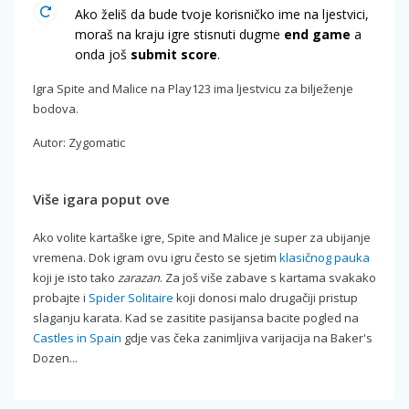
Ako želiš da bude tvoje korisničko ime na ljestvici,
moraš na kraju igre stisnuti dugme
end game
a
onda još
submit score
.
Igra Spite and Malice na Play123 ima ljestvicu za bilježenje
bodova.
Autor: Zygomatic
Više igara poput ove
Ako volite kartaške igre, Spite and Malice je super za ubijanje
vremena. Dok igram ovu igru često se sjetim
klasičnog pauka
koji je isto tako
zarazan
. Za još više zabave s kartama svakako
probajte i
Spider Solitaire
koji donosi malo drugačiji pristup
slaganju karata. Kad se zasitite pasijansa bacite pogled na
Castles in Spain
gdje vas čeka zanimljiva varijacija na Baker's
Dozen...