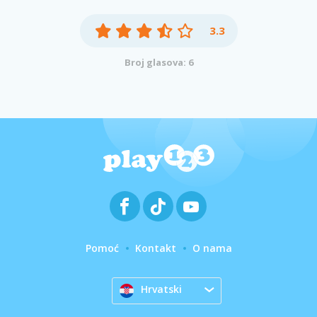
3.3
Broj glasova: 6
Pomoć
Kontakt
O nama
Hrvatski