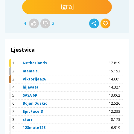
Igraj
4
2
Ljestvica
1
Netherlands
17.819
2
mama s.
15.153
3
Viktorijaa26
14.601
4
hijavata
14.327
5
SASA 69
13.062
6
Bojan Duskic
12.526
7
EpicFace:D
12.233
8
starr
8.173
9
123mate123
6.919