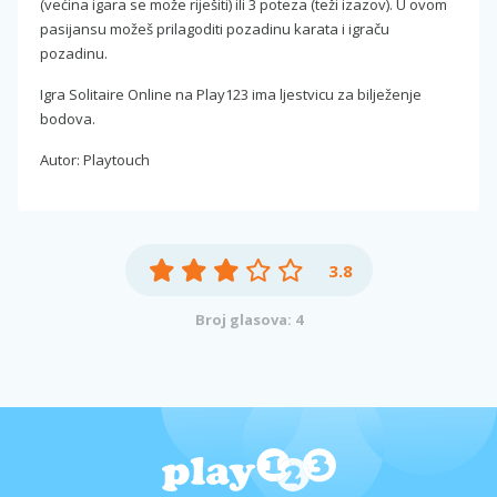
(većina igara se može riješiti) ili 3 poteza (teži izazov). U ovom
pasijansu možeš prilagoditi pozadinu karata i igraču
pozadinu.
Igra Solitaire Online na Play123 ima ljestvicu za bilježenje
bodova.
Autor: Playtouch
3.8
Broj glasova: 4