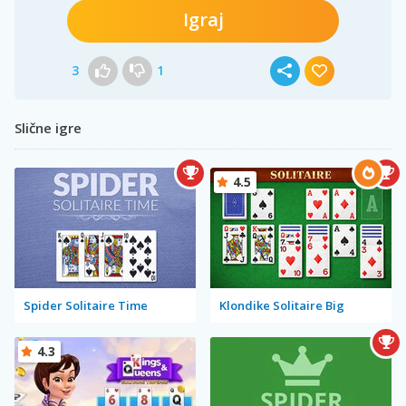
Igraj
3
1
Slične igre
4.5
Spider Solitaire Time
Klondike Solitaire Big
4.3