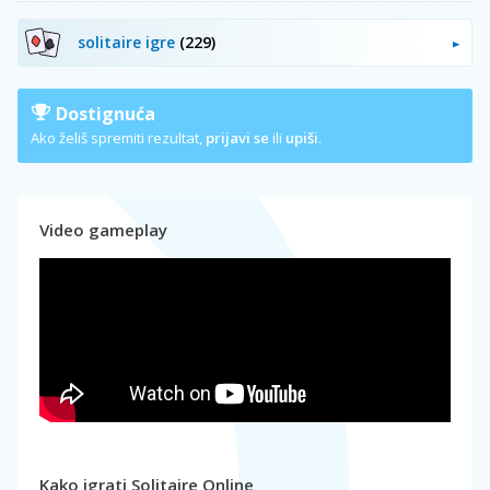
solitaire igre
(229)
Dostignuća
Ako želiš spremiti rezultat,
prijavi se
ili
upiši
.
Video gameplay
Kako igrati Solitaire Online