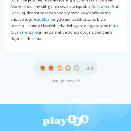
Slice Fruit je super brza arkadna igra gdje režeš voće u letu.
Ako voliš ovakav stil igranja svakako isprobaj
Halloween Fruit
Slice
koji donosi poseban spooky twist. Za još više voćne
zabave tu je
Fruit Slasher
gdje moraš biti
stvarno
brz s
prstima. Ljubitelji klasičnih arkadnih igara mogu zaigrati i
Fruit
Crush Frenzy
koji ima zanimljive bonus opcije s bombama i
duginim efektima.
2.8
Broj glasova: 9