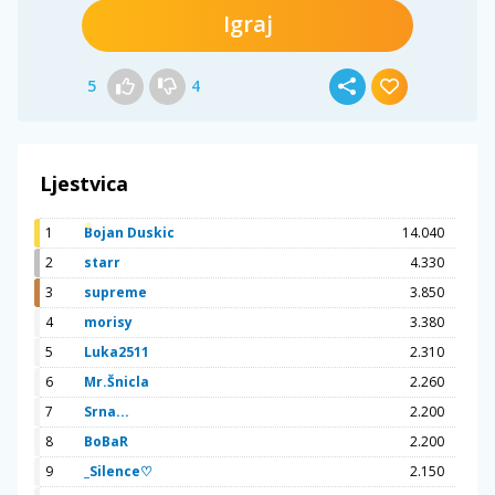
Igraj
5
4
Ljestvica
1
Bojan Duskic
14.040
2
starr
4.330
3
supreme
3.850
4
morisy
3.380
5
Luka2511
2.310
6
Mr.Šnicla
2.260
7
Srna...
2.200
8
BoBaR
2.200
9
_Silence♡
2.150