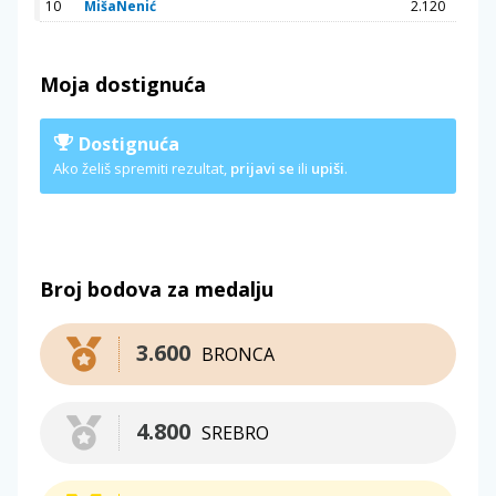
10
MišaNenić
2.120
Moja dostignuća
Dostignuća
Ako želiš spremiti rezultat,
prijavi se
ili
upiši
.
Broj bodova za medalju
3.600
BRONCA
4.800
SREBRO