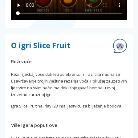
O igri Slice Fruit
Reži voće
Reži i sjeckaj voće dok leti po ekranu. Tri različita načina za
usavršavanje tvojih vještina rezanja voća. Pokušaj zauzeti vrh
ljestvice na svim načinima dok izbjegavaš bombe u ovoj
izuzetno zaraznoj igri.
Igra Slice Fruit na Play123 ima ljestvicu za bilježenje bodova.
Više igara poput ove