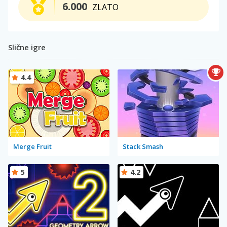
6.000
ZLATO
Slične igre
4.4
Merge Fruit
Stack Smash
5
4.2