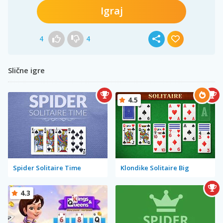
Igraj
4
4
Slične igre
4.5
Spider Solitaire Time
Klondike Solitaire Big
4.3