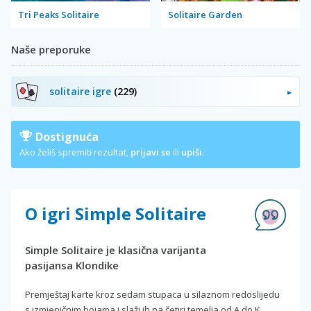
Tri Peaks Solitaire
Solitaire Garden
Naše preporuke
solitaire igre
(229)
Dostignuća
Ako želiš spremiti rezultat,
prijavi se
ili
upiši
.
O igri Simple Solitaire
Simple Solitaire je klasična varijanta
pasijansa Klondike
Premještaj karte kroz sedam stupaca u silaznom redoslijedu
s izmjeničnim bojama i slaži ih na četiri temelja od A do K.