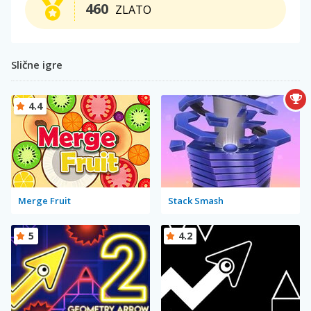
460
ZLATO
Slične igre
4.4
Merge Fruit
Stack Smash
5
4.2