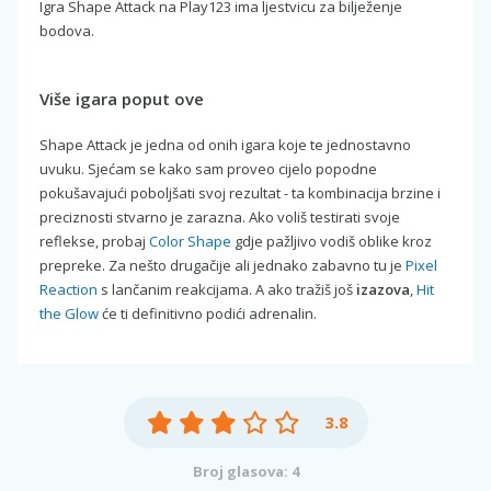
Igra Shape Attack na Play123 ima ljestvicu za bilježenje
bodova.
Više igara poput ove
Shape Attack je jedna od onih igara koje te jednostavno
uvuku. Sjećam se kako sam proveo cijelo popodne
pokušavajući poboljšati svoj rezultat - ta kombinacija brzine i
preciznosti stvarno je zarazna. Ako voliš testirati svoje
reflekse, probaj
Color Shape
gdje pažljivo vodiš oblike kroz
prepreke. Za nešto drugačije ali jednako zabavno tu je
Pixel
Reaction
s lančanim reakcijama. A ako tražiš još
izazova
,
Hit
the Glow
će ti definitivno podići adrenalin.
3.8
Broj glasova: 4