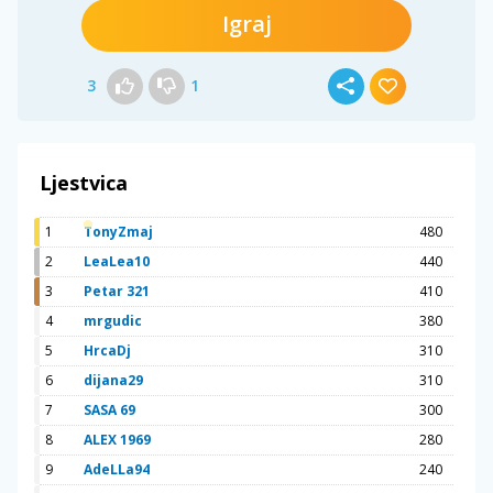
Igraj
3
1
Ljestvica
1
TonyZmaj
480
2
LeaLea10
440
3
Petar 321
410
4
mrgudic
380
5
HrcaDj
310
6
dijana29
310
7
SASA 69
300
8
ALEX 1969
280
9
AdeLLa94
240