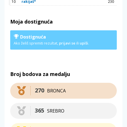
10
rakijaš*
230
Moja dostignuća
Dostignuća
Ako želiš spremiti rezultat,
prijavi se
ili
upiši
.
Broj bodova za medalju
270
BRONCA
365
SREBRO