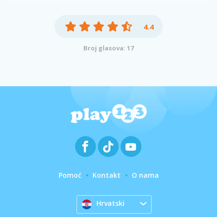
4.4
Broj glasova: 17
Pomoć
Kontakt
O nama
Hrvatski