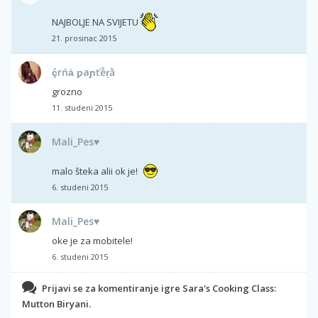
NAJBOLJE NA SVIJETU
21. prosinac 2015
ḉrńȧ ƿaɲťễṛằ
grozno
11. studeni 2015
Mali_Pes♥
malo šteka alii ok je!
6. studeni 2015
Mali_Pes♥
oke je za mobitele!
6. studeni 2015
Prijavi se za komentiranje igre Sara's Cooking Class:
Mutton Biryani.