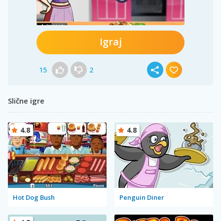
Igraj
15
2
Slične igre
4.8
4.8
Hot Dog Bush
Penguin Diner