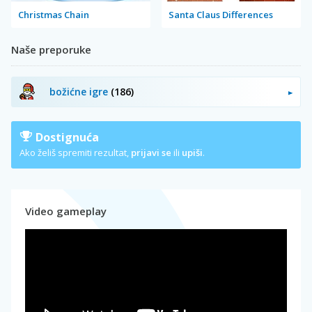
Christmas Chain
Santa Claus Differences
Naše preporuke
božićne igre
(186)
Dostignuća
Ako želiš spremiti rezultat,
prijavi se
ili
upiši
.
Video gameplay