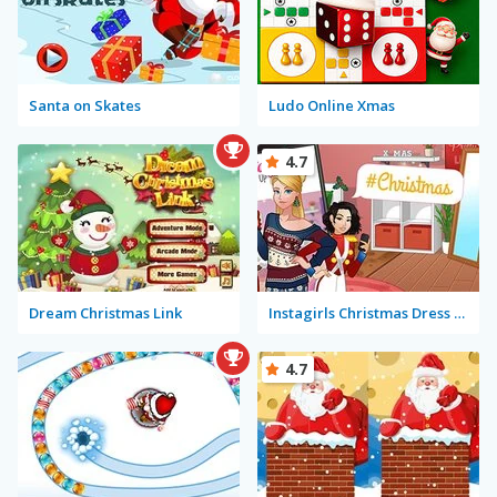
Santa on Skates
Ludo Online Xmas
4.7
Dream Christmas Link
Instagirls Christmas Dress Up
4.7