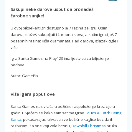
Sakupi neke darove usput da pronađeš
čarobne sanjke!
U ovoj piksel-art igri dostupno je 7 razina za igru. Osim
darova, možeš sakupljati i čarobna slova, a zatim igrati još 7
posebnih razina: Kiša dijamanata, Pad darova, Izlazak cigle i
više!
Igra Santa Games na Play123 ima ljestvicu za bilježenje
bodova.
Autor: GamePix
Više igara poput ove
Santa Games nas vraća u božićno raspoloženje kroz cijelu
godinu. Sjećam se kako sam satima igrao
Touch & Catch Being
Santa
, pokušavajući uhvatiti sve božićne kuglice bez da ih
razbizam. Za one koji vole brzinu,
Downhill Christmas
pruža