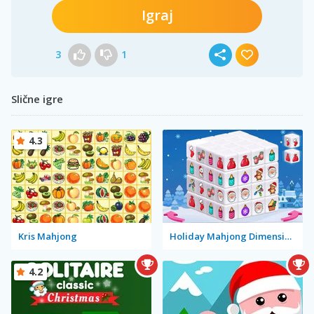
Igraj
3
1
Slične igre
4.3
Kris Mahjong
Holiday Mahjong Dimensions
4.2