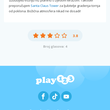
uzbudljivu
vožnju niz planinu s Djedom Mrazom. Također
preporučujem
Santa Claus Tower
za ljubitelje gradenja tornja
od poklona. Božićna atmosfera nikad ne dosadi!
3.8
Broj glasova: 4